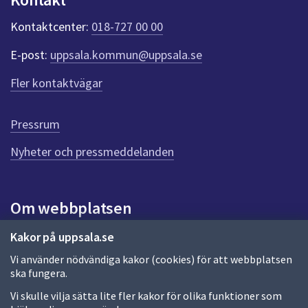
k
t
Kontaktcenter:
018-727 00 00
e
r
E-post:
uppsala.kommun@uppsala.se
f
ö
Fler kontaktvägar
r
d
e
Pressrum
n
n
Nyheter och pressmeddelanden
a
s
i
Om webbplatsen
d
a
Om webbplatsen
Kakor på uppsala.se
Vi använder nödvändiga kakor (cookies) för att webbplatsen
Allmänna handlingar och diarium
ska fungera.
Behandling av personuppgifter
Vi skulle vilja sätta lite fler kakor för olika funktioner som