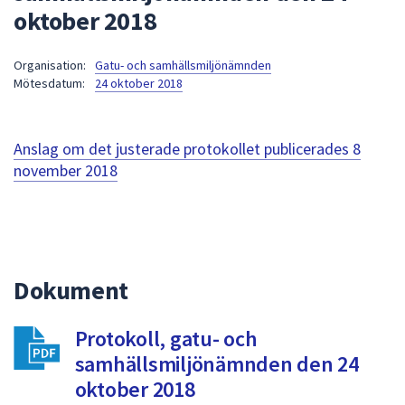
oktober 2018
att
presenteras
under
Organisation:
Gatu- och samhällsmiljönämnden
Mötesdatum:
24 oktober 2018
fältet.
Använd
piltangenterna
Anslag om det justerade protokollet publicerades
8
för
november 2018
att
navigera
mellan
sökförslagen
och
enter
Dokument
för
att
Protokoll, gatu- och
välja
samhällsmiljönämnden den 24
något
oktober 2018
av