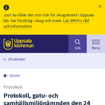
Just nu råder det stor risk för skogsbrand i Uppsala
län. Var försiktig i skog och mark.
Läs SMHI:s råd
och information.
Sök
huvudinnehåll
efter
Till sidans
Sök
Meny
innehåll
på
24 oktober
webbplatsen.
När
du
Lyssna
börjar
skriva
Protokoll
i
sökfältet
Protokoll, gatu- och
kommer
samhällsmiljönämnden den 24
sökförslag