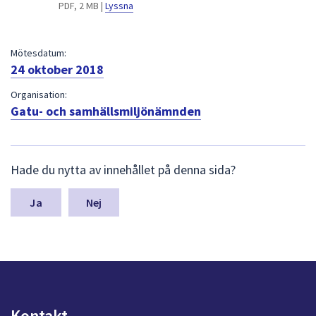
dem.
PDF, 2 MB |
Lyssna
Mötesdatum:
24 oktober 2018
Organisation:
Gatu- och samhällsmiljönämnden
L
Hade du nytta av innehållet på denna sida?
ä
m
n
Nej
a
s
y
n
p
u
n
Kontakt