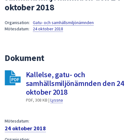
oktober 2018
att
presenteras
under
Organisation:
Gatu- och samhällsmiljönämnden
Mötesdatum:
24 oktober 2018
fältet.
Använd
piltangenterna
för
Dokument
att
navigera
Kallelse, gatu- och
mellan
samhällsmiljönämnden den 24
sökförslagen
och
oktober 2018
enter
PDF, 308 KB |
Lyssna
för
att
välja
Mötesdatum:
något
24 oktober 2018
av
Organisation: