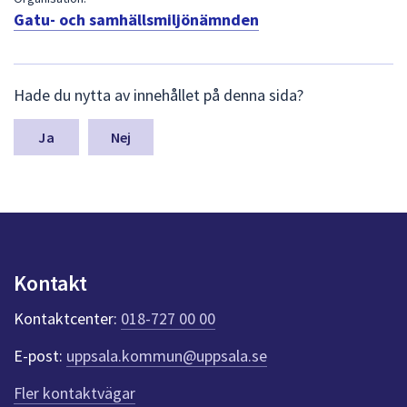
dem.
Gatu- och samhällsmiljönämnden
L
Hade du nytta av innehållet på denna sida?
ä
m
n
Nej
a
s
y
n
p
u
n
Kontakt
k
t
Kontaktcenter:
018-727 00 00
e
r
E-post:
uppsala.kommun@uppsala.se
f
ö
Fler kontaktvägar
r