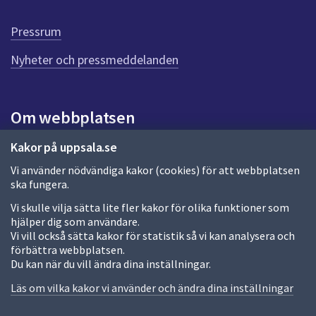
d
e
Pressrum
n
n
Nyheter och pressmeddelanden
a
s
i
Om webbplatsen
d
a
Om webbplatsen
Kakor på uppsala.se
Vi använder nödvändiga kakor (cookies) för att webbplatsen
Allmänna handlingar och diarium
ska fungera.
Behandling av personuppgifter
Vi skulle vilja sätta lite fler kakor för olika funktioner som
hjälper dig som användare.
Kakor
Vi vill också sätta kakor för statistik så vi kan analysera och
förbättra webbplatsen.
Språk (other languages)
Du kan när du vill ändra dina inställningar.
Tillgänglighetsredogörelse
Läs om vilka kakor vi använder och ändra dina inställningar