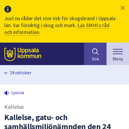
Just nu råder det stor risk för skogsbrand i Uppsala
län. Var försiktig i skog och mark.
Läs SMHI:s råd
och information.
Sök
huvudinnehåll
efter
Till sidans
Sök
Meny
innehåll
på
24 oktober
webbplatsen.
När
du
Lyssna
börjar
skriva
Kallelse
i
sökfältet
Kallelse, gatu- och
kommer
samhällsmiljönämnden den 24
sökförslag