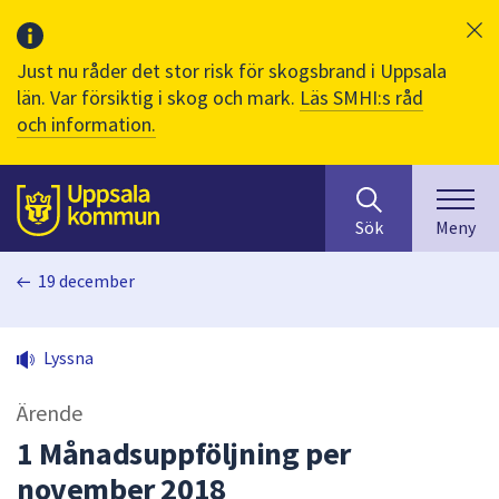
Just nu råder det stor risk för skogsbrand i Uppsala
län. Var försiktig i skog och mark.
Läs SMHI:s råd
och information.
Sök
huvudinnehåll
efter
Till sidans
Sök
Meny
innehåll
på
19 december
webbplatsen.
När
du
Lyssna
börjar
skriva
Ärende
i
sökfältet
1 Månadsuppföljning per
kommer
november 2018
sökförslag