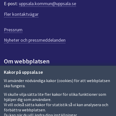
r
E-post:
uppsala.kommun@uppsala.se
f
ö
Fler kontaktvägar
r
d
e
Pressrum
n
n
Nyheter och pressmeddelanden
a
s
i
Om webbplatsen
d
a
Om webbplatsen
Kakor på uppsala.se
Vi använder nödvändiga kakor (cookies) för att webbplatsen
Allmänna handlingar och diarium
ska fungera.
Behandling av personuppgifter
Vi skulle vilja sätta lite fler kakor för olika funktioner som
hjälper dig som användare.
Kakor
Vi vill också sätta kakor för statistik så vi kan analysera och
förbättra webbplatsen.
Språk (other languages)
Du kan när du vill ändra dina inställningar.