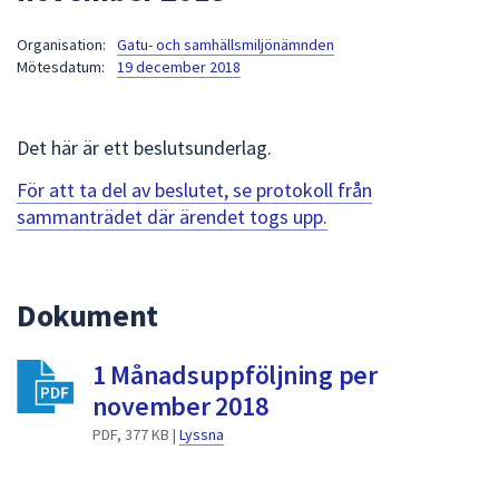
att
Organisation:
Gatu- och samhällsmiljönämnden
presenteras
Mötesdatum:
19 december 2018
under
fältet.
Använd
Det här är ett beslutsunderlag.
piltangenterna
för
För att ta del av beslutet, se protokoll från
att
sammanträdet där ärendet togs upp.
navigera
mellan
sökförslagen
Dokument
och
enter
1 Månadsuppföljning per
för
att
november 2018
välja
PDF, 377 KB |
Lyssna
något
av