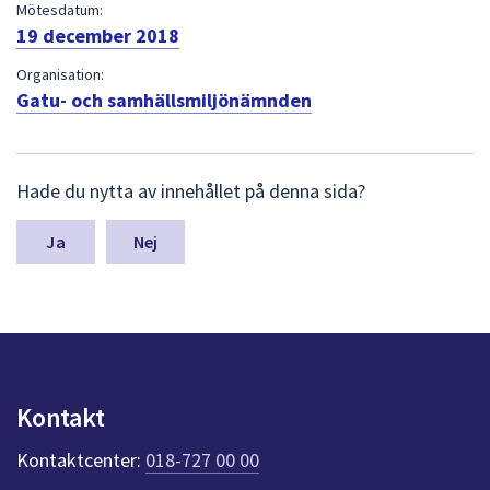
dem.
Mötesdatum:
19 december 2018
Organisation:
Gatu- och samhällsmiljönämnden
L
Hade du nytta av innehållet på denna sida?
ä
m
n
Nej
a
s
y
n
p
u
n
Kontakt
k
t
Kontaktcenter:
018-727 00 00
e