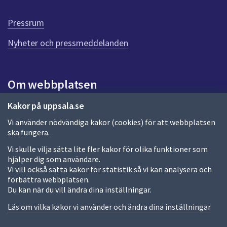
d
e
Pressrum
n
n
Nyheter och pressmeddelanden
a
s
i
Om webbplatsen
d
a
Om webbplatsen
Kakor på uppsala.se
Vi använder nödvändiga kakor (cookies) för att webbplatsen
Allmänna handlingar och diarium
ska fungera.
Behandling av personuppgifter
Vi skulle vilja sätta lite fler kakor för olika funktioner som
hjälper dig som användare.
Kakor
Vi vill också sätta kakor för statistik så vi kan analysera och
förbättra webbplatsen.
Språk (other languages)
Du kan när du vill ändra dina inställningar.
Tillgänglighetsredogörelse
Läs om vilka kakor vi använder och ändra dina inställningar