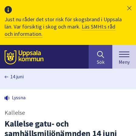
Just nu råder det stor risk för skogsbrand i Uppsala
län. Var försiktig i skog och mark.
Läs SMHI:s råd
och information.
Sök
huvudinnehåll
efter
Till sidans
Sök
Meny
innehåll
på
14 juni
webbplatsen.
När
du
Lyssna
börjar
skriva
Kallelse
i
sökfältet
Kallelse gatu- och
kommer
samhällsmiljönämnden 14 juni
sökförslag