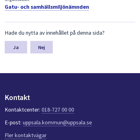
dem.
Gatu- och samhällsmiljönämnden
L
Hade du nytta av innehållet på denna sida?
ä
m
n
Nej
a
s
y
n
p
u
n
Kontakt
k
t
Kontaktcenter:
018-727 00 00
e
r
E-post:
uppsala.kommun@uppsala.se
f
ö
Fler kontaktvägar
r