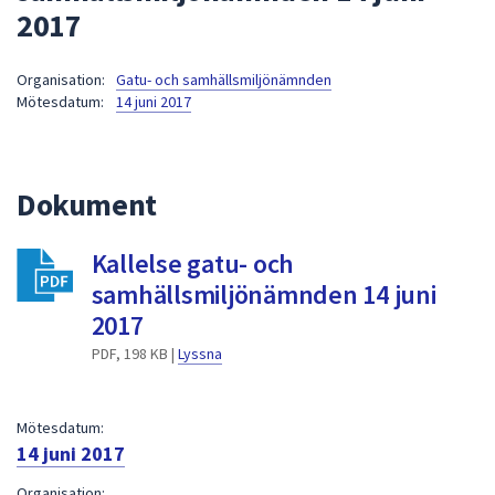
2017
att
presenteras
under
Organisation:
Gatu- och samhällsmiljönämnden
Mötesdatum:
14 juni 2017
fältet.
Använd
piltangenterna
för
Dokument
att
navigera
Kallelse gatu- och
mellan
samhällsmiljönämnden 14 juni
sökförslagen
och
2017
enter
PDF, 198 KB |
Lyssna
för
att
välja
Mötesdatum:
något
14 juni 2017
av
Organisation: