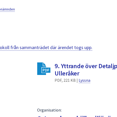
jönämnden
otokoll från sammanträdet där ärendet togs upp.
9. Yttrande över Detalj
Ulleråker
PDF, 221 KB |
Lyssna
Organisation: