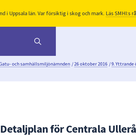
nd i Uppsala län. Var försiktig i skog och mark.
Läs SMHI:s r
Gatu- och samhällsmiljönämnden
/
26 oktober 2016
/
9. Yttrande 
 Detaljplan för Centrala Uller