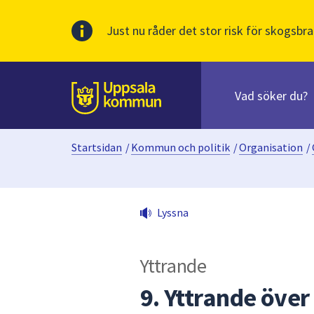
Just nu råder det stor risk för skogsbra
Sök
efter
huvudinnehåll
innehåll
Till sidans
på
webbplatsen.
Startsidan
/
Kommun och politik
/
Organisation
/
När
du
börjar
skriva
Lyssna
i
sökfältet
kommer
Yttrande
sökförslag
att
9. Yttrande över
presenteras