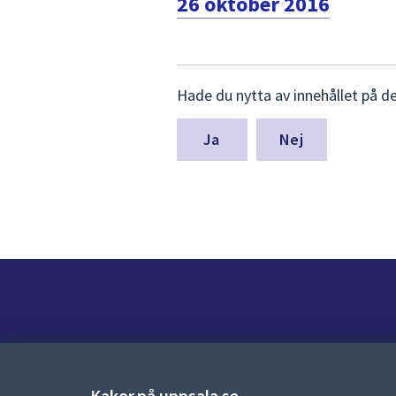
26 oktober 2016
Lämna
Hade du nytta av innehållet på d
synpunkter
för
denna
Nej
sida
Kontakt
Kontaktcenter:
018-727 00 00
Kakor på uppsala.se