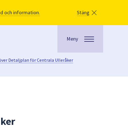
åd och information.
Stäng
Meny
över Detaljplan för Centrala Ulleråker
åker