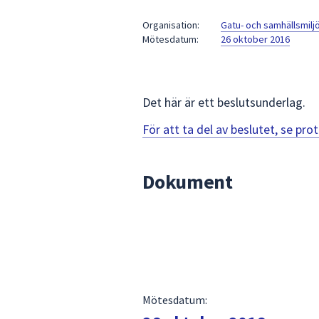
under
fältet.
Organisation:
Gatu- och samhällsmil
Mötesdatum:
26 oktober 2016
Använd
piltangenterna
för
att
Det här är ett beslutsunderlag.
navigera
mellan
För att ta del av beslutet, se pr
sökförslagen
och
Dokument
enter
för
att
välja
något
av
dem.
Mötesdatum: