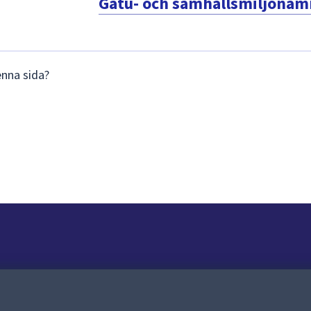
Gatu- och samhällsmiljönä
enna sida?
Om webbplatsen
Om webbplatsen