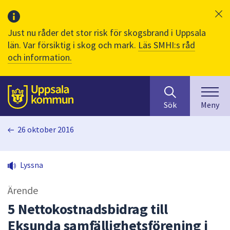
Just nu råder det stor risk för skogsbrand i Uppsala
län. Var försiktig i skog och mark.
Läs SMHI:s råd
och information.
Sök
huvudinnehåll
efter
Till sidans
Sök
Meny
innehåll
på
26 oktober 2016
webbplatsen.
När
du
Lyssna
börjar
skriva
Ärende
i
sökfältet
5 Nettokostnadsbidrag till
kommer
Eksunda samfällighetsförening i
sökförslag