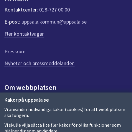
k
t
Kontaktcenter:
018-727 00 00
e
r
E-post:
uppsala.kommun@uppsala.se
f
ö
Fler kontaktvägar
r
d
e
Pressrum
n
n
Nyheter och pressmeddelanden
a
s
i
Om webbplatsen
d
a
Om webbplatsen
Kakor på uppsala.se
Vi använder nödvändiga kakor (cookies) för att webbplatsen
Allmänna handlingar och diarium
ska fungera.
Behandling av personuppgifter
Vi skulle vilja sätta lite fler kakor för olika funktioner som
hjälper dig som användare.