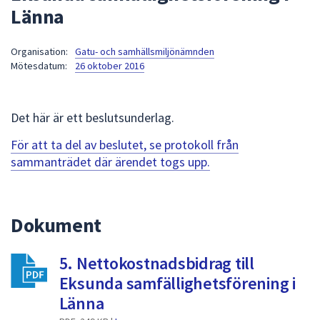
Länna
att
presenteras
under
Organisation:
Gatu- och samhällsmiljönämnden
Mötesdatum:
26 oktober 2016
fältet.
Använd
piltangenterna
Det här är ett beslutsunderlag.
för
att
För att ta del av beslutet, se protokoll från
navigera
sammanträdet där ärendet togs upp.
mellan
sökförslagen
och
Dokument
enter
för
att
5. Nettokostnadsbidrag till
välja
Eksunda samfällighetsförening i
något
Länna
av