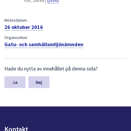
PDF, 249 KB |
Lyssna
dem.
Mötesdatum:
26 oktober 2016
Organisation:
Gatu- och samhällsmiljönämnden
L
Hade du nytta av innehållet på denna sida?
ä
m
n
Nej
a
s
y
n
p
u
n
Kontakt