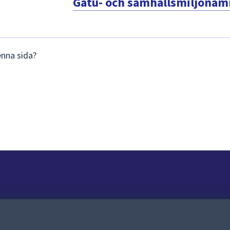
Gatu- och samhällsmiljönä
enna sida?
Om webbplatsen
Om webbplatsen