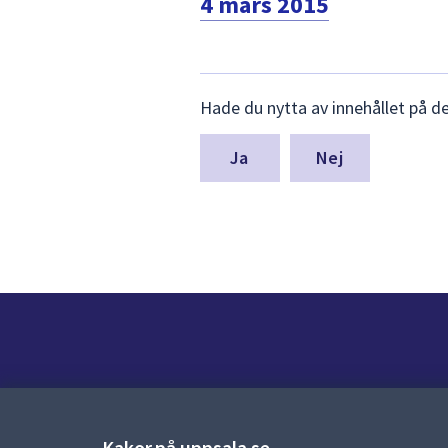
4 mars 2015
Lämna
Hade du nytta av innehållet på d
synpunkter
för
denna
Nej
sida
Kontakt
Kontaktcenter:
018-727 00 00
Kakor på uppsala.se