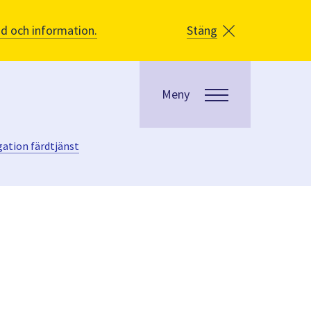
åd och information.
Stäng
Meny
ation färdtjänst