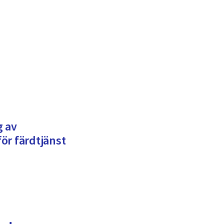
g av
ör färdtjänst