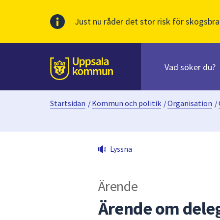
Just nu råder det stor risk för skogsbra
Sök
efter
huvudinnehåll
innehåll
Till sidans
på
webbplatsen.
Startsidan
/
Kommun och politik
/
Organisation
/
När
du
börjar
skriva
Lyssna
i
sökfältet
kommer
Ärende
sökförslag
att
Ärende om deleg
presenteras