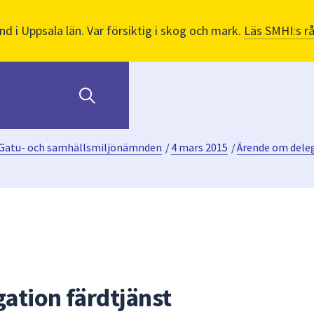
nd i Uppsala län. Var försiktig i skog och mark.
Läs SMHI:s r
Gatu- och samhällsmiljönämnden
/
4 mars 2015
/
Ärende om deleg
ation färdtjänst