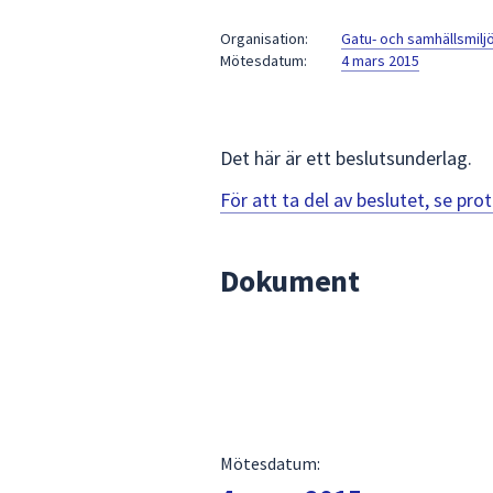
under
fältet.
Organisation:
Gatu- och samhällsmil
Mötesdatum:
4 mars 2015
Använd
piltangenterna
för
att
Det här är ett beslutsunderlag.
navigera
mellan
För att ta del av beslutet, se pr
sökförslagen
och
Dokument
enter
för
att
välja
något
av
dem.
Mötesdatum: