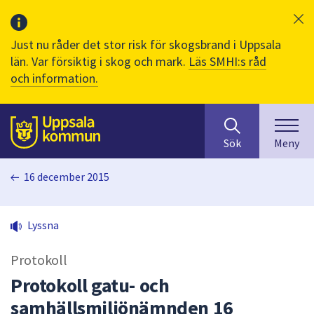
Just nu råder det stor risk för skogsbrand i Uppsala
län. Var försiktig i skog och mark.
Läs SMHI:s råd
och information.
Sök
huvudinnehåll
efter
Till sidans
Sök
Meny
innehåll
på
16 december 2015
webbplatsen.
När
du
Lyssna
börjar
skriva
Protokoll
i
sökfältet
Protokoll gatu- och
kommer
samhällsmiljönämnden 16
sökförslag