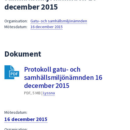
december 2015
att
presenteras
under
Organisation:
Gatu- och samhällsmiljönämnden
Mötesdatum:
16 december 2015
fältet.
Använd
piltangenterna
för
Dokument
att
navigera
Protokoll gatu- och
mellan
samhällsmiljönämnden 16
sökförslagen
och
december 2015
enter
PDF, 5 MB |
Lyssna
för
att
välja
Mötesdatum:
något
16 december 2015
av
Organisation: