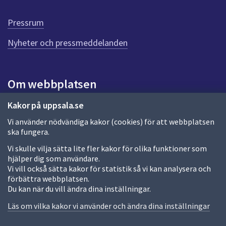
d
e
Pressrum
n
n
Nyheter och pressmeddelanden
a
s
i
Om webbplatsen
d
a
Om webbplatsen
Kakor på uppsala.se
Vi använder nödvändiga kakor (cookies) för att webbplatsen
Allmänna handlingar och diarium
ska fungera.
Behandling av personuppgifter
Vi skulle vilja sätta lite fler kakor för olika funktioner som
hjälper dig som användare.
Kakor
Vi vill också sätta kakor för statistik så vi kan analysera och
förbättra webbplatsen.
Språk (other languages)
Du kan när du vill ändra dina inställningar.
Tillgänglighetsredogörelse
Läs om vilka kakor vi använder och ändra dina inställningar