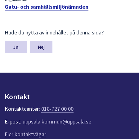
dem.
Gatu- och samhällsmiljönämnden
L
Hade du nytta av innehållet på denna sida?
ä
m
n
Nej
a
s
y
n
p
u
n
Kontakt
k
t
Kontaktcenter:
018-727 00 00
e
r
E-post:
uppsala.kommun@uppsala.se
f
ö
Fler kontaktvägar
r