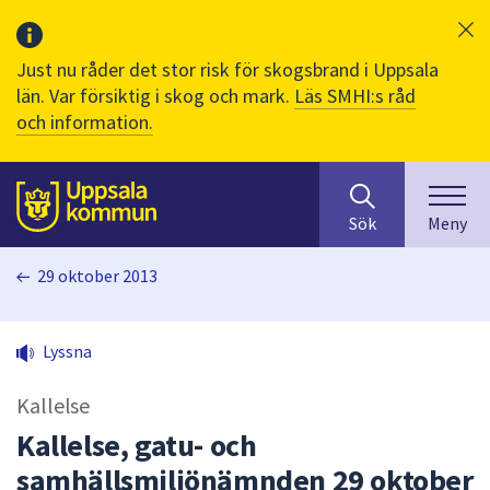
Just nu råder det stor risk för skogsbrand i Uppsala
län. Var försiktig i skog och mark.
Läs SMHI:s råd
och information.
Sök
huvudinnehåll
efter
Till sidans
Sök
Meny
innehåll
på
29 oktober 2013
webbplatsen.
När
du
Lyssna
börjar
skriva
Kallelse
i
sökfältet
Kallelse, gatu- och
kommer
samhällsmiljönämnden 29 oktober
sökförslag