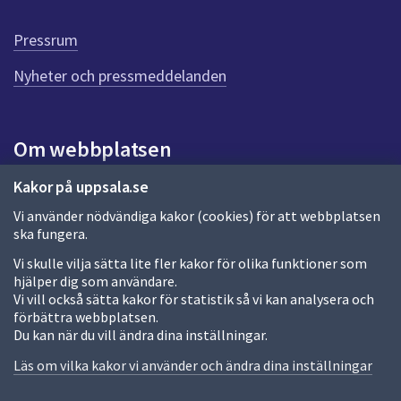
d
e
Pressrum
n
n
Nyheter och pressmeddelanden
a
s
i
Om webbplatsen
d
a
Om webbplatsen
Kakor på uppsala.se
Vi använder nödvändiga kakor (cookies) för att webbplatsen
Allmänna handlingar och diarium
ska fungera.
Behandling av personuppgifter
Vi skulle vilja sätta lite fler kakor för olika funktioner som
hjälper dig som användare.
Kakor
Vi vill också sätta kakor för statistik så vi kan analysera och
förbättra webbplatsen.
Språk (other languages)
Du kan när du vill ändra dina inställningar.
Tillgänglighetsredogörelse
Läs om vilka kakor vi använder och ändra dina inställningar