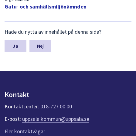
dem.
Gatu- och samhällsmiljönämnden
L
Hade du nytta av innehållet på denna sida?
ä
m
n
Nej
a
s
y
n
p
u
n
Kontakt
k
t
Kontaktcenter:
018-727 00 00
e
r
E-post:
uppsala.kommun@uppsala.se
f
ö
Fler kontaktvägar
r