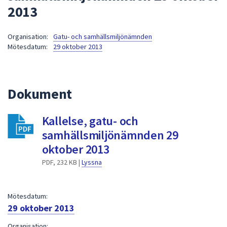
2013
att
presenteras
under
Organisation:
Gatu- och samhällsmiljönämnden
Mötesdatum:
29 oktober 2013
fältet.
Använd
piltangenterna
för
Dokument
att
navigera
Kallelse, gatu- och
mellan
samhällsmiljönämnden 29
sökförslagen
och
oktober 2013
enter
PDF, 232 KB |
Lyssna
för
att
välja
Mötesdatum:
något
29 oktober 2013
av
Organisation: