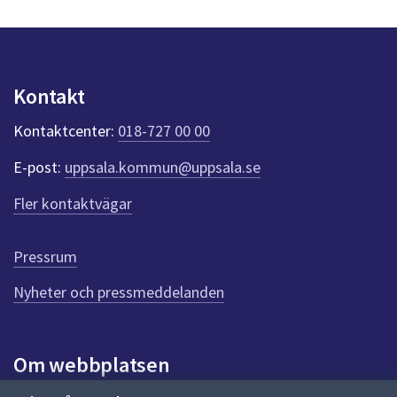
s
dem.
y
n
p
u
Kontakt
n
k
Kontaktcenter:
018-727 00 00
t
e
E-post:
uppsala.kommun@uppsala.se
r
f
Fler kontaktvägar
ö
r
d
Pressrum
e
n
Nyheter och pressmeddelanden
n
a
s
i
Om webbplatsen
d
a