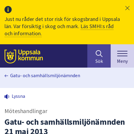
Just nu råder det stor risk för skogsbrand i Uppsala
län. Var försiktig i skog och mark.
Läs SMHI:s råd
och information.
Sök
huvudinnehåll
efter
Till sidans
Sök
Meny
innehåll
på
Gatu- och samhällsmiljönämnden
webbplatsen.
När
du
Lyssna
börjar
skriva
Möteshandlingar
i
sökfältet
Gatu- och samhällsmiljönämnden
kommer
21 maj 2013
sökförslag