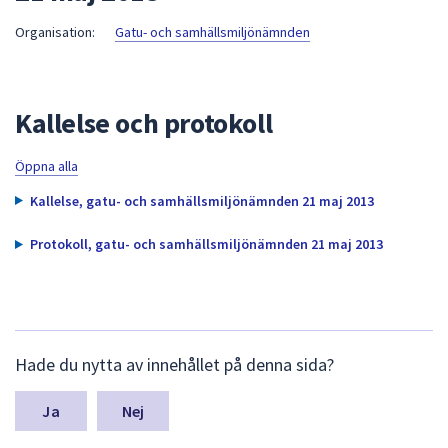
att
Organisation:
Gatu- och samhällsmiljönämnden
presenteras
under
fältet.
Kallelse och protokoll
Använd
piltangenterna
för
Öppna alla
att
Kallelse, gatu- och samhällsmiljönämnden 21 maj 2013
navigera
mellan
Protokoll, gatu- och samhällsmiljönämnden 21 maj 2013
sökförslagen
och
enter
för
L
att
Hade du nytta av innehållet på denna sida?
ä
välja
m
något
n
Nej
av
a