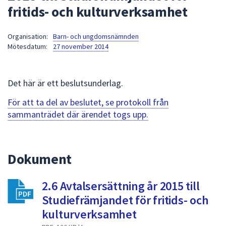
fritids- och kulturverksamhet
att
presenteras
under
Organisation:
Barn- och ungdomsnämnden
Mötesdatum:
27 november 2014
fältet.
Använd
piltangenterna
Det här är ett beslutsunderlag.
för
att
För att ta del av beslutet, se protokoll från
navigera
sammanträdet där ärendet togs upp.
mellan
sökförslagen
och
Dokument
enter
för
att
2.6 Avtalsersättning år 2015 till
välja
Studiefrämjandet för fritids- och
något
kulturverksamhet
av