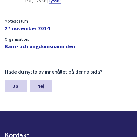
PDF, 126 KB |
Lyssna
dem.
Mötesdatum:
27 november 2014
Organisation:
Barn- och ungdomsnämnden
L
Hade du nytta av innehållet på denna sida?
ä
m
n
Nej
a
s
y
n
p
u
n
Kontakt