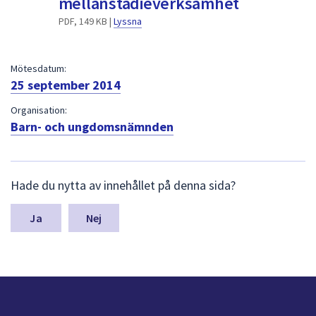
mellanstadieverksamhet
dem.
PDF, 149 KB |
Lyssna
Mötesdatum:
25 september 2014
Organisation:
Barn- och ungdomsnämnden
L
Hade du nytta av innehållet på denna sida?
ä
m
n
Nej
a
s
y
n
p
u