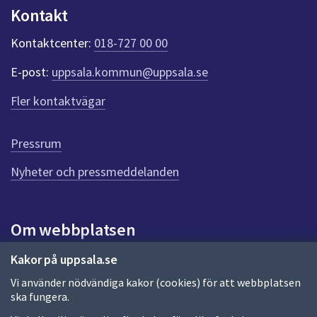
n
Kontakt
k
t
Kontaktcenter:
018-727 00 00
e
r
E-post:
uppsala.kommun@uppsala.se
f
ö
Fler kontaktvägar
r
d
e
Pressrum
n
n
Nyheter och pressmeddelanden
a
s
i
Om webbplatsen
d
a
Om webbplatsen
Kakor på uppsala.se
Vi använder nödvändiga kakor (cookies) för att webbplatsen
Allmänna handlingar och diarium
ska fungera.
Behandling av personuppgifter