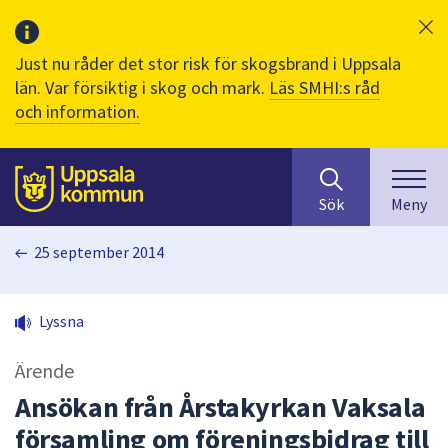
Just nu råder det stor risk för skogsbrand i Uppsala
län. Var försiktig i skog och mark.
Läs SMHI:s råd
och information.
Sök
huvudinnehåll
efter
Till sidans
Sök
Meny
innehåll
på
25 september 2014
webbplatsen.
När
du
Lyssna
börjar
skriva
Ärende
i
sökfältet
Ansökan från Årstakyrkan Vaksala
kommer
församling om föreningsbidrag till
sökförslag