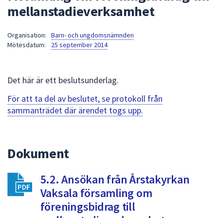
mellanstadieverksamhet
att
presenteras
under
Organisation:
Barn- och ungdomsnämnden
Mötesdatum:
25 september 2014
fältet.
Använd
piltangenterna
Det här är ett beslutsunderlag.
för
att
För att ta del av beslutet, se protokoll från
navigera
sammanträdet där ärendet togs upp.
mellan
sökförslagen
och
Dokument
enter
för
att
5.2. Ansökan från Årstakyrkan
välja
Vaksala församling om
något
föreningsbidrag till
av