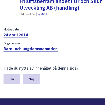
Friluftsbefrämjandet I Ur och Skur
dem.
Utveckling AB (handling)
PDF, 175 KB |
Lyssna
Mötesdatum:
24 april 2014
Organisation:
Barn- och ungdomsnämnden
L
Hade du nytta av innehållet på denna sida?
ä
m
n
Nej
a
s
y
n
p