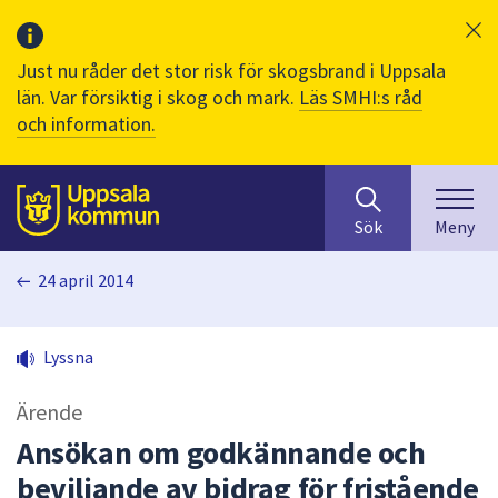
Just nu råder det stor risk för skogsbrand i Uppsala
län. Var försiktig i skog och mark.
Läs SMHI:s råd
och information.
Sök
huvudinnehåll
efter
Till sidans
Sök
Meny
innehåll
på
24 april 2014
webbplatsen.
När
du
Lyssna
börjar
skriva
Ärende
i
sökfältet
Ansökan om godkännande och
kommer
beviljande av bidrag för fristående
sökförslag