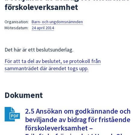
förskoleverksamhet
att
presenteras
under
Organisation:
Barn- och ungdomsnämnden
Mötesdatum:
24 april 2014
fältet.
Använd
piltangenterna
Det här är ett beslutsunderlag.
för
att
För att ta del av beslutet, se protokoll från
navigera
sammanträdet där ärendet togs upp.
mellan
sökförslagen
och
Dokument
enter
för
att
2.5 Ansökan om godkännande och
välja
beviljande av bidrag för fristående
något
förskoleverksamhet –
av