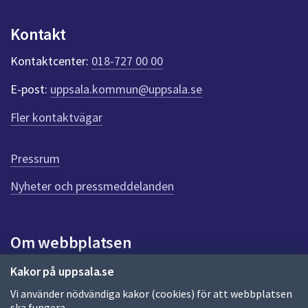
u
n
Kontakt
k
t
Kontaktcenter:
018-727 00 00
e
r
E-post:
uppsala.kommun@uppsala.se
f
ö
Fler kontaktvägar
r
d
e
Pressrum
n
n
Nyheter och pressmeddelanden
a
s
i
Om webbplatsen
d
a
Om webbplatsen
Kakor på uppsala.se
Vi använder nödvändiga kakor (cookies) för att webbplatsen
Allmänna handlingar och diarium
ska fungera.