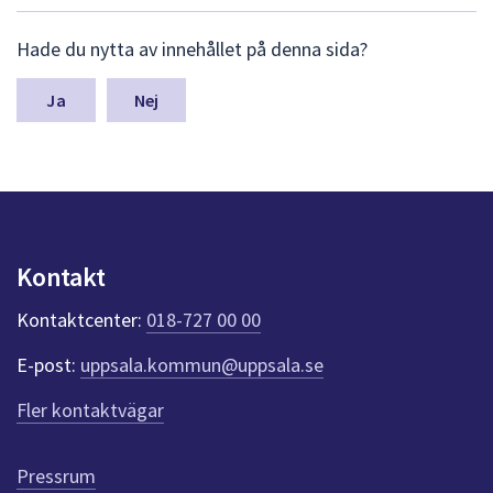
dem.
L
Hade du nytta av innehållet på denna sida?
ä
m
n
Nej
a
s
y
n
p
u
n
Kontakt
k
t
Kontaktcenter:
018-727 00 00
e
r
E-post:
uppsala.kommun@uppsala.se
f
ö
Fler kontaktvägar
r
d
e
Pressrum