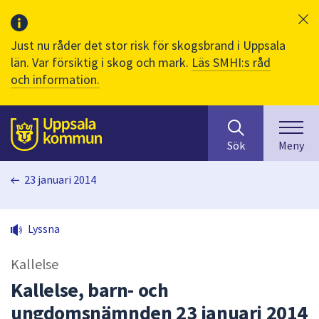
Just nu råder det stor risk för skogsbrand i Uppsala
län. Var försiktig i skog och mark.
Läs SMHI:s råd
och information.
Sök
huvudinnehåll
efter
Till sidans
Sök
Meny
innehåll
på
23 januari 2014
webbplatsen.
När
du
Lyssna
börjar
skriva
Kallelse
i
sökfältet
Kallelse, barn- och
kommer
ungdomsnämnden 23 januari 2014
sökförslag