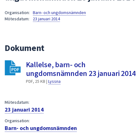
att
Organisation:
Barn- och ungdomsnämnden
presenteras
Mötesdatum:
23 januari 2014
under
fältet.
Använd
piltangenterna
Dokument
för
att
Kallelse, barn- och
navigera
ungdomsnämnden 23 januari 2014
mellan
sökförslagen
PDF, 25 KB |
Lyssna
och
enter
Mötesdatum:
för
23 januari 2014
att
välja
Organisation:
något
Barn- och ungdomsnämnden
av