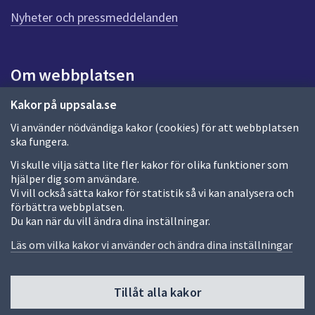
n
n
Nyheter och pressmeddelanden
a
s
i
Om webbplatsen
d
a
Om webbplatsen
Kakor på uppsala.se
Vi använder nödvändiga kakor (cookies) för att webbplatsen
Allmänna handlingar och diarium
ska fungera.
Behandling av personuppgifter
Vi skulle vilja sätta lite fler kakor för olika funktioner som
hjälper dig som användare.
Kakor
Vi vill också sätta kakor för statistik så vi kan analysera och
förbättra webbplatsen.
Språk (other languages)
Du kan när du vill ändra dina inställningar.
Tillgänglighetsredogörelse
Läs om vilka kakor vi använder och ändra dina inställningar
Tillåt alla kakor
Fler sätt att följa oss