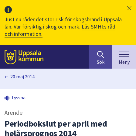
Just nu råder det stor risk för skogsbrand i Uppsala
län. Var försiktig i skog och mark.
Läs SMHI:s råd
och information.
Sök
huvudinnehåll
efter
Till sidans
Sök
Meny
innehåll
på
20 maj 2014
webbplatsen.
När
du
Lyssna
börjar
skriva
Ärende
i
sökfältet
Periodbokslut per april med
kommer
helårsprognos 2014
sökförslag