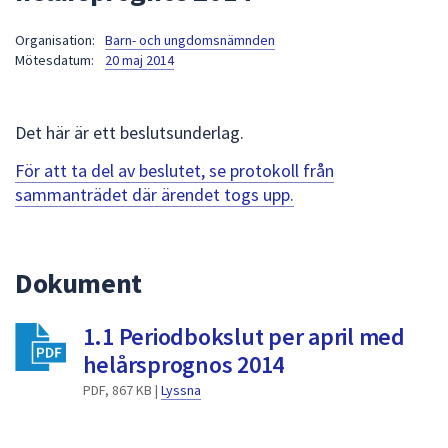
att
Organisation:
Barn- och ungdomsnämnden
presenteras
Mötesdatum:
20 maj 2014
under
fältet.
Använd
Det här är ett beslutsunderlag.
piltangenterna
för
För att ta del av beslutet, se protokoll från
att
sammanträdet där ärendet togs upp.
navigera
mellan
sökförslagen
Dokument
och
enter
1.1 Periodbokslut per april med
för
att
helårsprognos 2014
välja
PDF, 867 KB |
Lyssna
något
av