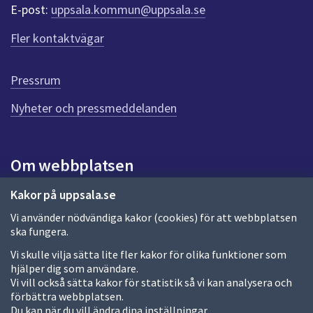
r
E-post:
uppsala.kommun@uppsala.se
f
ö
Fler kontaktvägar
r
d
e
Pressrum
n
n
Nyheter och pressmeddelanden
a
s
i
Om webbplatsen
d
a
Om webbplatsen
Kakor på uppsala.se
Vi använder nödvändiga kakor (cookies) för att webbplatsen
Allmänna handlingar och diarium
ska fungera.
Behandling av personuppgifter
Vi skulle vilja sätta lite fler kakor för olika funktioner som
hjälper dig som användare.
Kakor
Vi vill också sätta kakor för statistik så vi kan analysera och
förbättra webbplatsen.
Språk (other languages)
Du kan när du vill ändra dina inställningar.