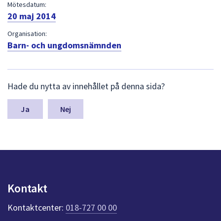
dem.
Mötesdatum:
20 maj 2014
Organisation:
Barn- och ungdomsnämnden
L
Hade du nytta av innehållet på denna sida?
ä
m
n
Nej
a
s
y
n
p
u
n
Kontakt
k
t
Kontaktcenter:
018-727 00 00
e