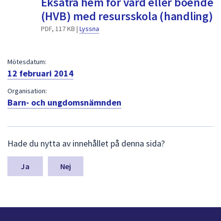
Eksätra hem för vård eller boende
dem.
(HVB) med resursskola (handling)
PDF, 117 KB |
Lyssna
Mötesdatum:
12 februari 2014
Organisation:
Barn- och ungdomsnämnden
L
Hade du nytta av innehållet på denna sida?
ä
m
n
Nej
a
s
y
n
p