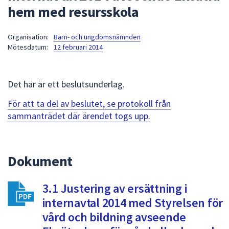
hem med resursskola
att
presenteras
under
Organisation:
Barn- och ungdomsnämnden
Mötesdatum:
12 februari 2014
fältet.
Använd
piltangenterna
Det här är ett beslutsunderlag.
för
att
För att ta del av beslutet, se protokoll från
navigera
sammanträdet där ärendet togs upp.
mellan
sökförslagen
och
Dokument
enter
för
att
3.1 Justering av ersättning i
välja
internavtal 2014 med Styrelsen för
något
vård och bildning avseende
av