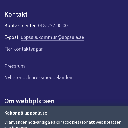
u
n
Kontakt
k
t
Kontaktcenter:
018-727 00 00
e
r
E-post:
uppsala.kommun@uppsala.se
f
ö
Fler kontaktvägar
r
d
e
Pressrum
n
n
Nyheter och pressmeddelanden
a
s
i
Om webbplatsen
d
a
Om webbplatsen
Kakor på uppsala.se
Vi använder nödvändiga kakor (cookies) för att webbplatsen
Allmänna handlingar och diarium
ska fungera.