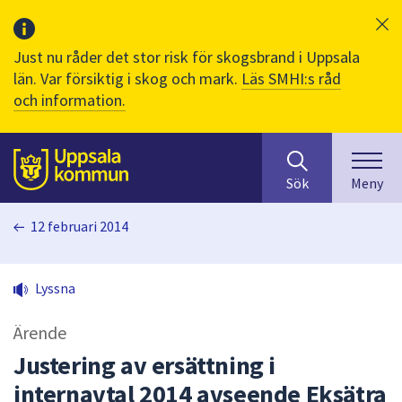
Just nu råder det stor risk för skogsbrand i Uppsala
län. Var försiktig i skog och mark.
Läs SMHI:s råd
och information.
Sök
huvudinnehåll
efter
Till sidans
Sök
Meny
innehåll
på
12 februari 2014
webbplatsen.
När
du
Lyssna
börjar
skriva
Ärende
i
sökfältet
Justering av ersättning i
kommer
internavtal 2014 avseende Eksätra
sökförslag