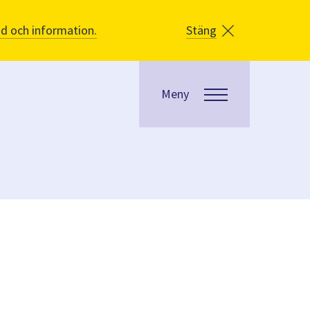
åd och information.
Stäng
Meny