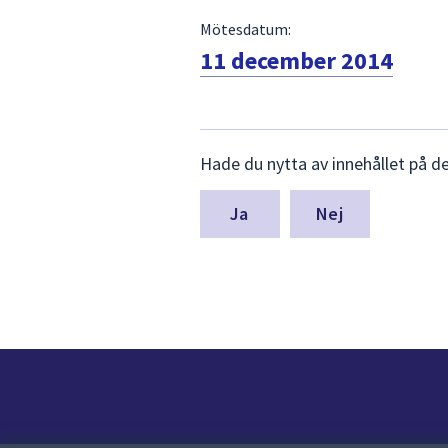
Mötesdatum:
11 december 2014
Lämna
Hade du nytta av innehållet på d
synpunkter
för
denna
Nej
sida