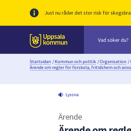
Just nu råder det stor risk för skogsbra
Sök
efter
huvudinnehåll
innehåll
Till sidans
på
webbplatsen.
Startsidan
/
Kommun och politik
/
Organisation
/
När
Ärende om regler för förskola, fritidshem och an
du
börjar
skriva
i
Lyssna
sökfältet
kommer
sökförslag
Ärende
att
Ärende om regler
presenteras