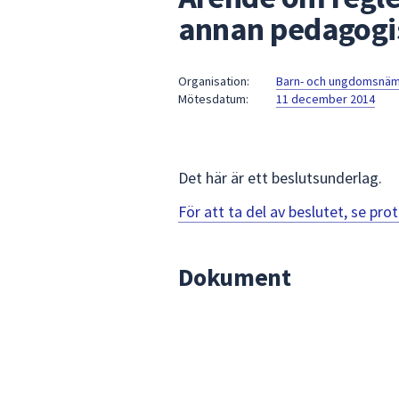
under
annan pedagogi
fältet.
Använd
piltangenterna
Organisation:
Barn- och ungdomsnä
för
Mötesdatum:
11 december 2014
att
navigera
mellan
Det här är ett beslutsunderlag.
sökförslagen
och
För att ta del av beslutet, se pr
enter
för
att
Dokument
välja
något
av
dem.