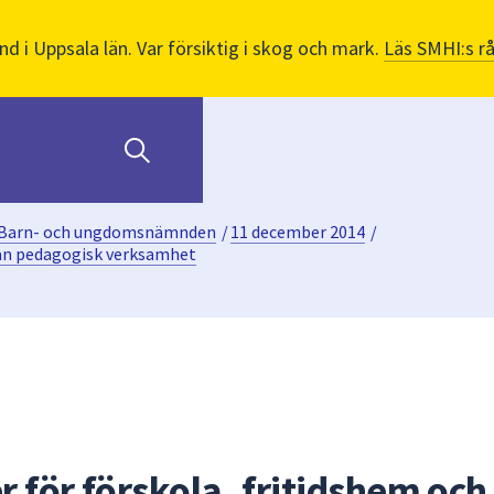
nd i Uppsala län. Var försiktig i skog och mark.
Läs SMHI:s r
Barn- och ungdomsnämnden
/
11 december 2014
/
nan pedagogisk verksamhet
 för förskola, fritidshem och