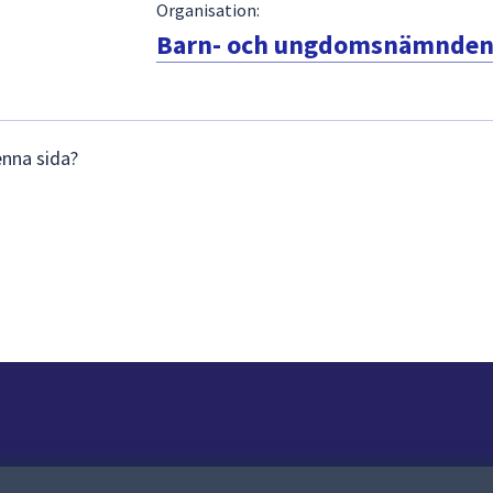
Organisation:
Barn- och ungdomsnämnde
enna sida?
Om webbplatsen