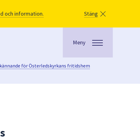
åd och information.
Stäng
Meny
ännande för Österledskyrkans fritidshem
s