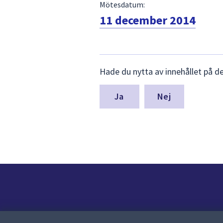
Mötesdatum:
11 december 2014
Lämna
Hade du nytta av innehållet på d
synpunkter
för
denna
Nej
sida
Kontakt