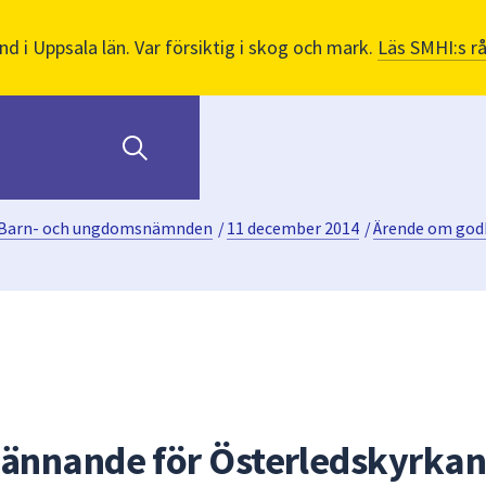
nd i Uppsala län. Var försiktig i skog och mark.
Läs SMHI:s r
Barn- och ungdomsnämnden
/
11 december 2014
/
Ärende om godk
ännande för Österledskyrkan