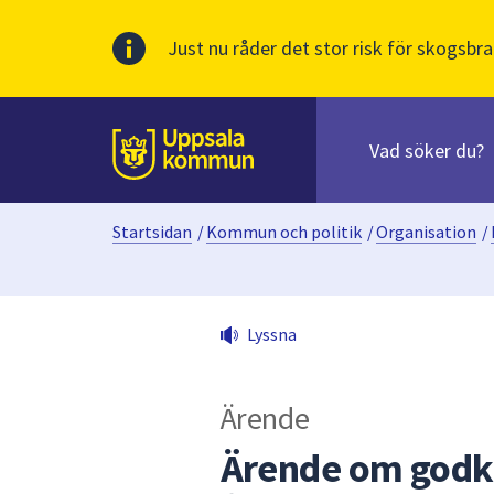
Just nu råder det stor risk för skogsbra
Sök
efter
huvudinnehåll
innehåll
Till sidans
på
webbplatsen.
Startsidan
/
Kommun och politik
/
Organisation
/
När
du
börjar
skriva
Lyssna
i
sökfältet
kommer
Ärende
sökförslag
att
Ärende om godk
presenteras