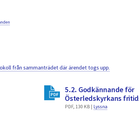
mnden
otokoll från sammanträdet där ärendet togs upp.
5.2. Godkännande för
Österledskyrkans frit
PDF, 130 KB |
Lyssna