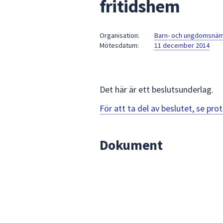
fritidshem
under
fältet.
Använd
Organisation:
Barn- och ungdomsnä
piltangenterna
Mötesdatum:
11 december 2014
för
att
navigera
mellan
Det här är ett beslutsunderlag.
sökförslagen
För att ta del av beslutet, se pr
och
enter
för
Dokument
att
välja
något
av
dem.