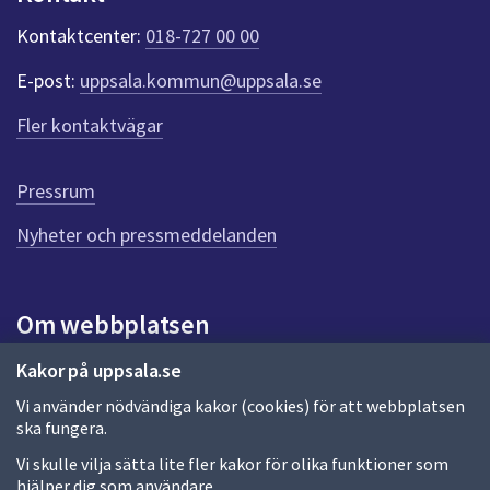
k
t
Kontaktcenter:
018-727 00 00
e
r
E-post:
uppsala.kommun@uppsala.se
f
ö
Fler kontaktvägar
r
d
e
Pressrum
n
n
Nyheter och pressmeddelanden
a
s
i
Om webbplatsen
d
a
Om webbplatsen
Kakor på uppsala.se
Vi använder nödvändiga kakor (cookies) för att webbplatsen
Allmänna handlingar och diarium
ska fungera.
Behandling av personuppgifter
Vi skulle vilja sätta lite fler kakor för olika funktioner som
hjälper dig som användare.