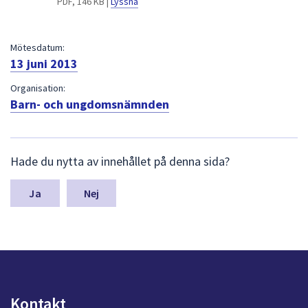
PDF, 146 KB |
Lyssna
dem.
Mötesdatum:
13 juni 2013
Organisation:
Barn- och ungdomsnämnden
L
Hade du nytta av innehållet på denna sida?
ä
m
n
Nej
a
s
y
n
p
u
n
Kontakt