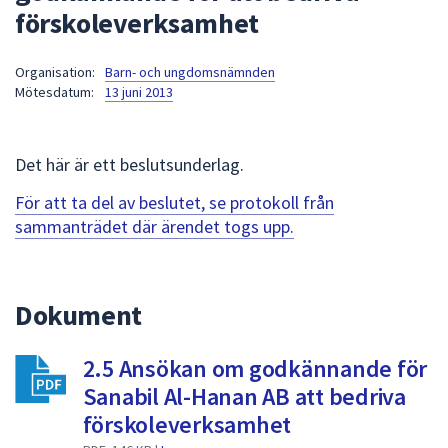
förskoleverksamhet
att
presenteras
under
Organisation:
Barn- och ungdomsnämnden
Mötesdatum:
13 juni 2013
fältet.
Använd
piltangenterna
Det här är ett beslutsunderlag.
för
att
För att ta del av beslutet, se protokoll från
navigera
sammanträdet där ärendet togs upp.
mellan
sökförslagen
och
Dokument
enter
för
att
2.5 Ansökan om godkännande för
välja
Sanabil Al-Hanan AB att bedriva
något
förskoleverksamhet
av