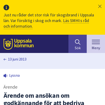
Just nu råder det stor risk för skogsbrand i Uppsala
län. Var försiktig i skog och mark.
Läs SMHI:s råd
och information.
Sök
huvudinnehåll
efter
Till sidans
Sök
Meny
innehåll
på
13 juni 2013
webbplatsen.
När
du
Lyssna
börjar
skriva
Ärende
i
sökfältet
Ärende om ansökan om
kommer
godkännande för att bedriva
sökförslag