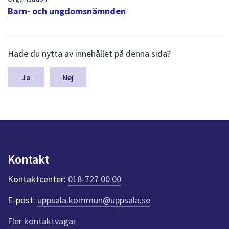
dem.
Barn- och ungdomsnämnden
L
Hade du nytta av innehållet på denna sida?
ä
m
n
Nej
a
s
y
n
p
u
n
Kontakt
k
t
Kontaktcenter:
018-727 00 00
e
r
E-post:
uppsala.kommun@uppsala.se
f
ö
Fler kontaktvägar
r