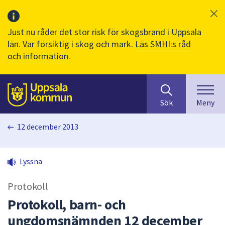
Just nu råder det stor risk för skogsbrand i Uppsala
län. Var försiktig i skog och mark.
Läs SMHI:s råd
och information.
Sök
huvudinnehåll
efter
Till sidans
Sök
Meny
innehåll
på
12 december 2013
webbplatsen.
När
du
Lyssna
börjar
skriva
Protokoll
i
sökfältet
Protokoll, barn- och
kommer
ungdomsnämnden 12 december
sökförslag