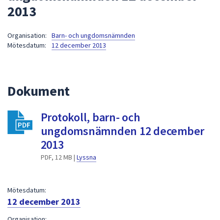
2013
att
presenteras
under
Organisation:
Barn- och ungdomsnämnden
Mötesdatum:
12 december 2013
fältet.
Använd
piltangenterna
för
Dokument
att
navigera
Protokoll, barn- och
mellan
ungdomsnämnden 12 december
sökförslagen
och
2013
enter
PDF, 12 MB |
Lyssna
för
att
välja
Mötesdatum:
något
12 december 2013
av
Organisation: