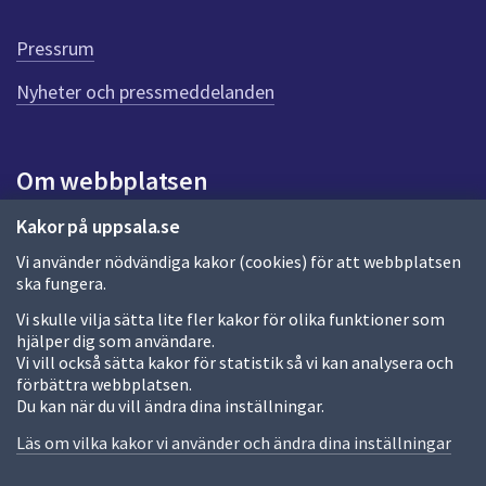
d
e
Pressrum
n
n
Nyheter och pressmeddelanden
a
s
i
Om webbplatsen
d
a
Om webbplatsen
Kakor på uppsala.se
Vi använder nödvändiga kakor (cookies) för att webbplatsen
Allmänna handlingar och diarium
ska fungera.
Behandling av personuppgifter
Vi skulle vilja sätta lite fler kakor för olika funktioner som
hjälper dig som användare.
Kakor
Vi vill också sätta kakor för statistik så vi kan analysera och
förbättra webbplatsen.
Språk (other languages)
Du kan när du vill ändra dina inställningar.
Tillgänglighetsredogörelse
Läs om vilka kakor vi använder och ändra dina inställningar