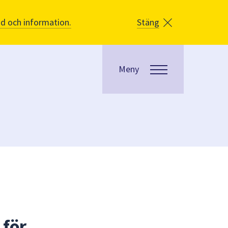
åd och information.
Stäng
Meny
 för