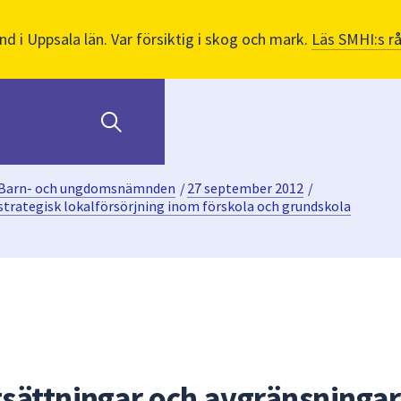
nd i Uppsala län. Var försiktig i skog och mark.
Läs SMHI:s r
Barn- och ungdomsnämnden
/
27 september 2012
/
strategisk lokalförsörjning inom förskola och grundskola
sättningar och avgränsningar