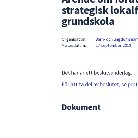
under
strategisk lokal
fältet.
grundskola
Använd
piltangenterna
för
Organisation:
Barn- och ungdomsnä
att
Mötesdatum:
27 september 2012
navigera
mellan
sökförslagen
och
Det här är ett beslutsunderlag.
enter
För att ta del av beslutet, se pr
för
att
välja
Dokument
något
av
dem.