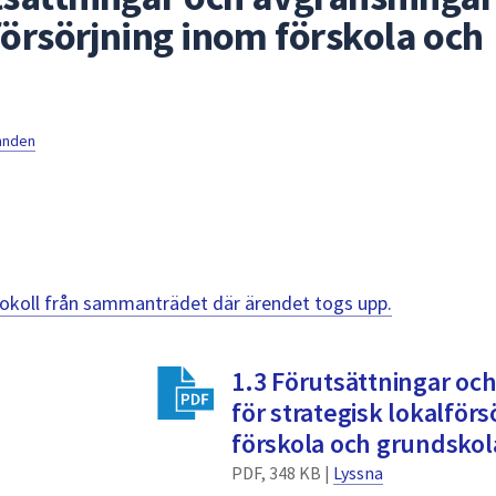
försörjning inom förskola och
mnden
otokoll från sammanträdet där ärendet togs upp.
1.3 Förutsättningar oc
för strategisk lokalför
förskola och grundskol
PDF, 348 KB |
Lyssna