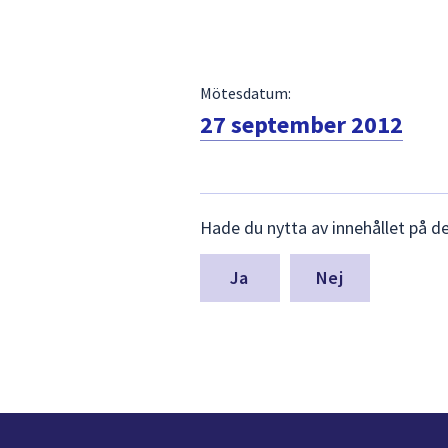
Mötesdatum:
27 september 2012
Lämna
Hade du nytta av innehållet på d
synpunkter
för
denna
Nej
sida