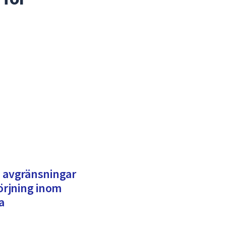
h avgränsningar
sörjning inom
a