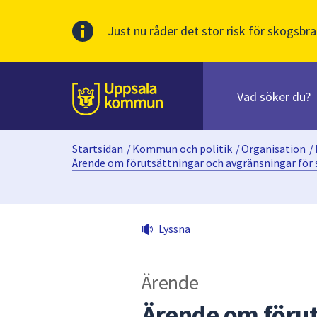
Just nu råder det stor risk för skogsbra
Sök
efter
huvudinnehåll
innehåll
Till sidans
på
webbplatsen.
Startsidan
/
Kommun och politik
/
Organisation
/
När
Ärende om förutsättningar och avgränsningar för 
du
börjar
skriva
i
Lyssna
sökfältet
kommer
sökförslag
Ärende
att
Ärende om förut
presenteras