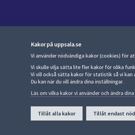
Kontakt
Kontaktcenter:
018-727 00 00
Kakor på uppsala.se
E-post:
uppsala.kommun@uppsala.se
Vi använder nödvändiga kakor (cookies) för a
Fler kontaktvägar
Vi skulle vilja sätta lite fler kakor för olika 
Vi vill också sätta kakor för statistik så vi k
Du kan när du vill ändra dina inställningar.
Pressrum
Läs om vilka kakor vi använder och ändra dina 
Nyheter och pressmeddelanden
Till
Tillåt alla kakor
Tillåt endast nö
toppen
av
sidan