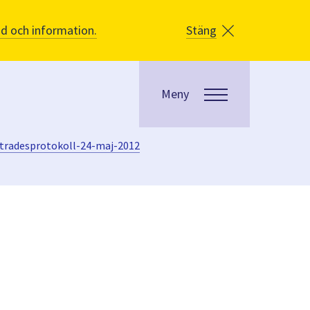
åd och information.
Stäng
Meny
radesprotokoll-24-maj-2012
-