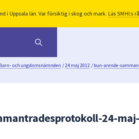
nd i Uppsala län. Var försiktig i skog och mark.
Läs SMHI:s r
Barn- och ungdomsnämnden
/
24 maj 2012
/
bun-arende-sammant
mantradesprotokoll-24-maj