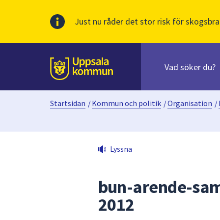
Just nu råder det stor risk för skogsbra
Sök
efter
huvudinnehåll
innehåll
Till sidans
på
webbplatsen.
Startsidan
/
Kommun och politik
/
Organisation
/
När
du
börjar
skriva
Lyssna
i
sökfältet
kommer
bun-arende-sam
sökförslag
2012
att
presenteras