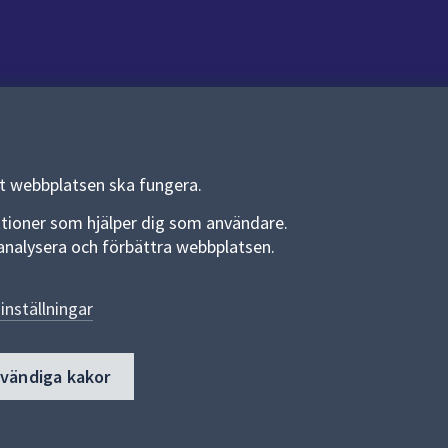
Om webbplatsen
Om webbplatsen
Allmänna handlingar och diarium
tt webbplatsen ska fungera.
Behandling av personuppgifter
funktioner som hjälper dig som användare.
an analysera och förbättra webbplatsen.
Kakor
Språk (other languages)
inställningar
Tillgänglighetsredogörelse
dvändiga kakor