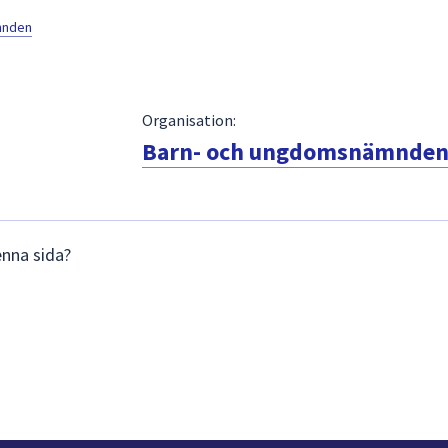
mnden
Organisation:
Barn- och ungdomsnämnde
enna sida?