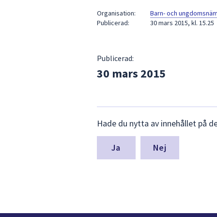
under
Organisation:
Barn- och ungdomsnä
fältet.
Publicerad:
30 mars 2015, kl. 15.25
Använd
piltangenterna
för
Publicerad:
att
30 mars 2015
navigera
mellan
sökförslagen
och
Lämna
enter
Hade du nytta av innehållet på d
synpunkter
för
för
att
denna
Nej
sida
välja
något
av
dem.