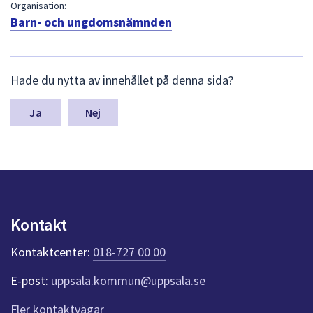
dem.
Organisation:
Barn- och ungdomsnämnden
L
Hade du nytta av innehållet på denna sida?
ä
m
n
Nej
a
s
y
n
p
u
n
Kontakt
k
t
Kontaktcenter:
018-727 00 00
e
r
E-post:
uppsala.kommun@uppsala.se
f
ö
Fler kontaktvägar