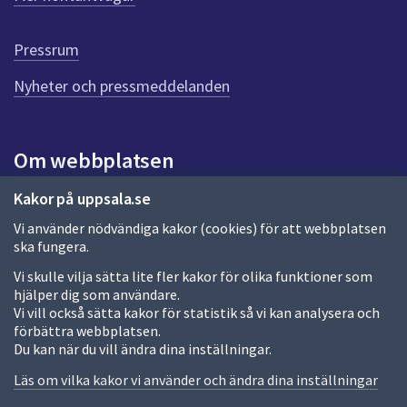
r
d
e
Pressrum
n
n
Nyheter och pressmeddelanden
a
s
i
Om webbplatsen
d
a
Om webbplatsen
Kakor på uppsala.se
Vi använder nödvändiga kakor (cookies) för att webbplatsen
Allmänna handlingar och diarium
ska fungera.
Behandling av personuppgifter
Vi skulle vilja sätta lite fler kakor för olika funktioner som
hjälper dig som användare.
Kakor
Vi vill också sätta kakor för statistik så vi kan analysera och
förbättra webbplatsen.
Språk (other languages)
Du kan när du vill ändra dina inställningar.
Tillgänglighetsredogörelse
Läs om vilka kakor vi använder och ändra dina inställningar