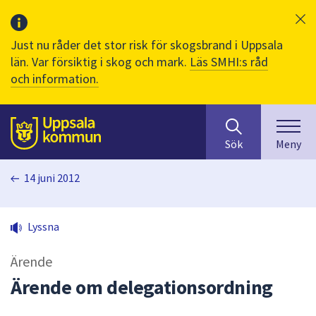
Just nu råder det stor risk för skogsbrand i Uppsala
län. Var försiktig i skog och mark.
Läs SMHI:s råd
och information.
Sök
huvudinnehåll
efter
Till sidans
Sök
Meny
innehåll
på
14 juni 2012
webbplatsen.
När
du
Lyssna
börjar
skriva
Ärende
i
sökfältet
Ärende om delegationsordning
kommer
sökförslag