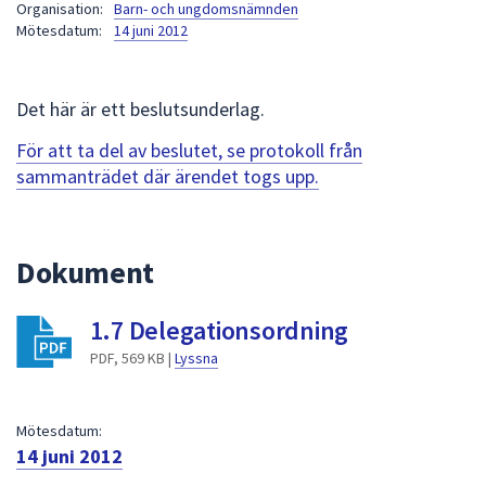
Organisation:
Barn- och ungdomsnämnden
att
Mötesdatum:
14 juni 2012
presenteras
under
fältet.
Det här är ett beslutsunderlag.
Använd
För att ta del av beslutet, se protokoll från
piltangenterna
sammanträdet där ärendet togs upp.
för
att
navigera
mellan
Dokument
sökförslagen
och
1.7 Delegationsordning
enter
PDF, 569 KB |
Lyssna
för
att
välja
Mötesdatum:
något
14 juni 2012
av