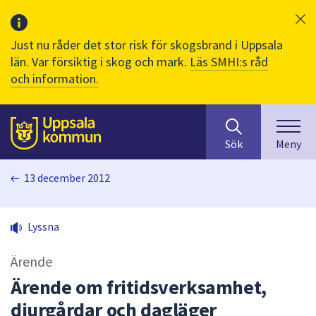
Just nu råder det stor risk för skogsbrand i Uppsala
län. Var försiktig i skog och mark.
Läs SMHI:s råd
och information.
Sök
huvudinnehåll
efter
Till sidans
Sök
Meny
innehåll
på
13 december 2012
webbplatsen.
När
du
Lyssna
börjar
skriva
Ärende
i
sökfältet
Ärende om fritidsverksamhet,
kommer
djurgårdar och dagläger
sökförslag