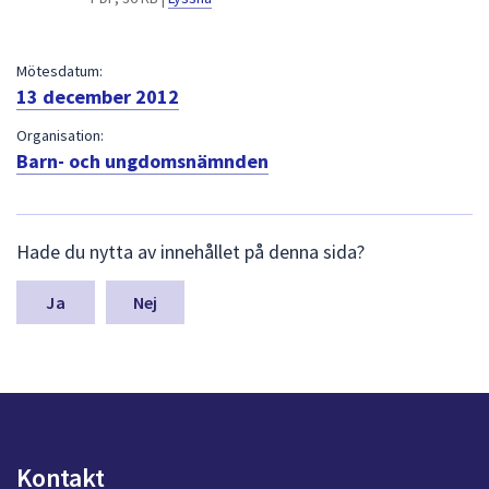
dem.
Mötesdatum:
13 december 2012
Organisation:
Barn- och ungdomsnämnden
L
Hade du nytta av innehållet på denna sida?
ä
m
n
Nej
a
s
y
n
p
u
n
Kontakt
k