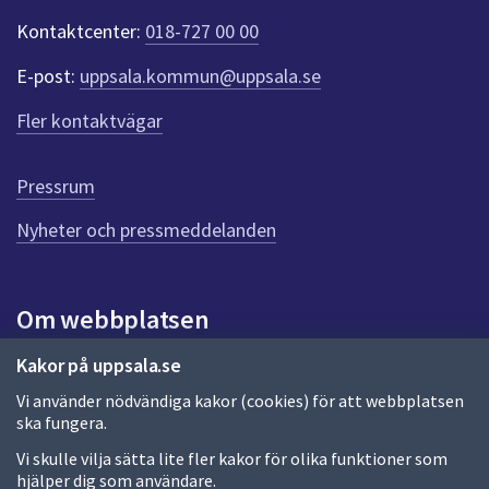
t
Kontaktcenter:
018-727 00 00
e
r
E-post:
uppsala.kommun@uppsala.se
f
ö
Fler kontaktvägar
r
d
e
Pressrum
n
n
Nyheter och pressmeddelanden
a
s
i
Om webbplatsen
d
a
Om webbplatsen
Kakor på uppsala.se
Vi använder nödvändiga kakor (cookies) för att webbplatsen
Allmänna handlingar och diarium
ska fungera.
Behandling av personuppgifter
Vi skulle vilja sätta lite fler kakor för olika funktioner som
hjälper dig som användare.