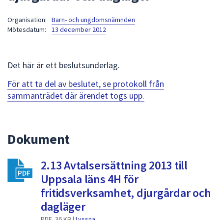
att
Organisation:
Barn- och ungdomsnämnden
presenteras
Mötesdatum:
13 december 2012
under
fältet.
Använd
Det här är ett beslutsunderlag.
piltangenterna
för
För att ta del av beslutet, se protokoll från
att
sammanträdet där ärendet togs upp.
navigera
mellan
sökförslagen
Dokument
och
enter
2.13 Avtalsersättning 2013 till
för
att
Uppsala läns 4H för
välja
fritidsverksamhet, djurgårdar och
något
dagläger
av
PDF, 36 KB |
Lyssna