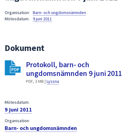
att
Organisation:
Barn- och ungdomsnämnden
presenteras
Mötesdatum:
9 juni 2011
under
fältet.
Använd
piltangenterna
Dokument
för
att
Protokoll, barn- och
navigera
ungdomsnämnden 9 juni 2011
mellan
sökförslagen
PDF, 3 MB |
Lyssna
och
enter
Mötesdatum:
för
9 juni 2011
att
välja
Organisation:
något
Barn- och ungdomsnämnden
av