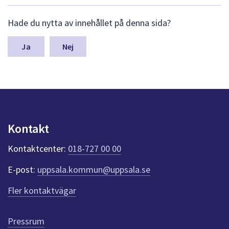
dem.
L
Hade du nytta av innehållet på denna sida?
ä
m
n
Nej
a
s
y
n
p
u
n
Kontakt
k
t
Kontaktcenter:
018-727 00 00
e
r
E-post:
uppsala.kommun@uppsala.se
f
ö
Fler kontaktvägar
r
d
e
Pressrum