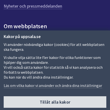
n
n
Nyheter och pressmeddelanden
a
s
i
Om webbplatsen
d
a
Om webbplatsen
Kakor på uppsala.se
Vi använder nödvändiga kakor (cookies) för att webbplatsen
Allmänna handlingar och diarium
ska fungera.
Behandling av personuppgifter
Vi skulle vilja sätta lite fler kakor för olika funktioner som
hjälper dig som användare.
Kakor
Vi vill också sätta kakor för statistik så vi kan analysera och
förbättra webbplatsen.
Språk (other languages)
Du kan när du vill ändra dina inställningar.
Tillgänglighetsredogörelse
Läs om vilka kakor vi använder och ändra dina inställningar
Tillåt alla kakor
Fler sätt att följa oss