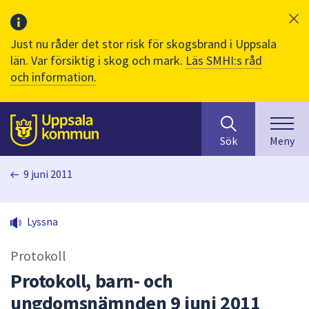
Just nu råder det stor risk för skogsbrand i Uppsala
län. Var försiktig i skog och mark.
Läs SMHI:s råd
och information.
Sök
huvudinnehåll
efter
Till sidans
Sök
Meny
innehåll
på
9 juni 2011
webbplatsen.
När
du
Lyssna
börjar
skriva
Protokoll
i
sökfältet
Protokoll, barn- och
kommer
ungdomsnämnden 9 juni 2011
sökförslag