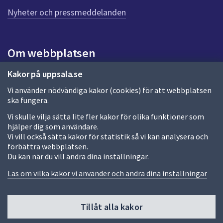
n
n
Nyheter och pressmeddelanden
a
s
i
Om webbplatsen
d
a
Om webbplatsen
Kakor på uppsala.se
Vi använder nödvändiga kakor (cookies) för att webbplatsen
Allmänna handlingar och diarium
ska fungera.
Behandling av personuppgifter
Vi skulle vilja sätta lite fler kakor för olika funktioner som
hjälper dig som användare.
Kakor
Vi vill också sätta kakor för statistik så vi kan analysera och
förbättra webbplatsen.
Språk (other languages)
Du kan när du vill ändra dina inställningar.
Tillgänglighetsredogörelse
Läs om vilka kakor vi använder och ändra dina inställningar
Tillåt alla kakor
Fler sätt att följa oss