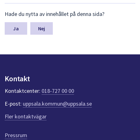
dem.
L
Hade du nytta av innehållet på denna sida?
ä
m
n
Nej
a
s
y
n
p
u
n
Kontakt
k
t
Kontaktcenter:
018-727 00 00
e
r
E-post:
uppsala.kommun@uppsala.se
f
ö
Fler kontaktvägar
r
d
e
Pressrum