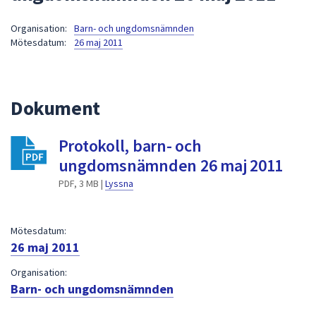
att
Organisation:
Barn- och ungdomsnämnden
presenteras
Mötesdatum:
26 maj 2011
under
fältet.
Använd
piltangenterna
Dokument
för
att
Protokoll, barn- och
navigera
ungdomsnämnden 26 maj 2011
mellan
sökförslagen
PDF, 3 MB |
Lyssna
och
enter
Mötesdatum:
för
26 maj 2011
att
välja
Organisation:
något
Barn- och ungdomsnämnden
av