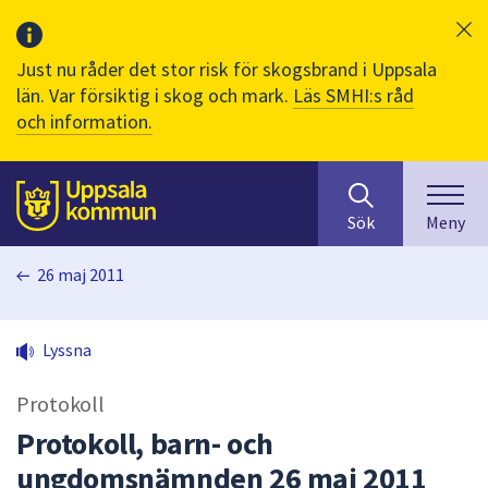
Just nu råder det stor risk för skogsbrand i Uppsala
län. Var försiktig i skog och mark.
Läs SMHI:s råd
och information.
Sök
huvudinnehåll
efter
Till sidans
Sök
Meny
innehåll
på
26 maj 2011
webbplatsen.
När
du
Lyssna
börjar
skriva
Protokoll
i
sökfältet
Protokoll, barn- och
kommer
ungdomsnämnden 26 maj 2011
sökförslag