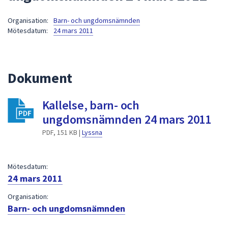
att
Organisation:
Barn- och ungdomsnämnden
presenteras
Mötesdatum:
24 mars 2011
under
fältet.
Använd
piltangenterna
Dokument
för
att
Kallelse, barn- och
navigera
ungdomsnämnden 24 mars 2011
mellan
sökförslagen
PDF, 151 KB |
Lyssna
och
enter
Mötesdatum:
för
24 mars 2011
att
välja
Organisation:
något
Barn- och ungdomsnämnden
av