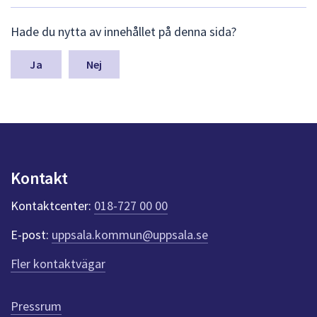
dem.
L
Hade du nytta av innehållet på denna sida?
ä
m
n
Nej
a
s
y
n
p
u
n
Kontakt
k
t
Kontaktcenter:
018-727 00 00
e
r
E-post:
uppsala.kommun@uppsala.se
f
ö
Fler kontaktvägar
r
d
e
Pressrum