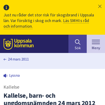
Just nu råder det stor risk för skogsbrand i Uppsala
län. Var försiktig i skog och mark.
Läs SMHI:s råd
och information.
Sök
huvudinnehåll
efter
Till sidans
Sök
Meny
innehåll
på
24 mars 2011
webbplatsen.
När
du
Lyssna
börjar
skriva
Kallelse
i
sökfältet
Kallelse, barn- och
kommer
ungdomsnämnden 24 mars 2012
sökförslag