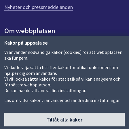
n
n
Nyheter och pressmeddelanden
a
s
i
Om webbplatsen
d
a
Om webbplatsen
Kakor på uppsala.se
Vi använder nödvändiga kakor (cookies) för att webbplatsen
Allmänna handlingar och diarium
ska fungera.
Behandling av personuppgifter
Vi skulle vilja sätta lite fler kakor för olika funktioner som
hjälper dig som användare.
Kakor
Vi vill också sätta kakor för statistik så vi kan analysera och
förbättra webbplatsen.
Språk (other languages)
Du kan när du vill ändra dina inställningar.
Tillgänglighetsredogörelse
Läs om vilka kakor vi använder och ändra dina inställningar
Tillåt alla kakor
Fler sätt att följa oss