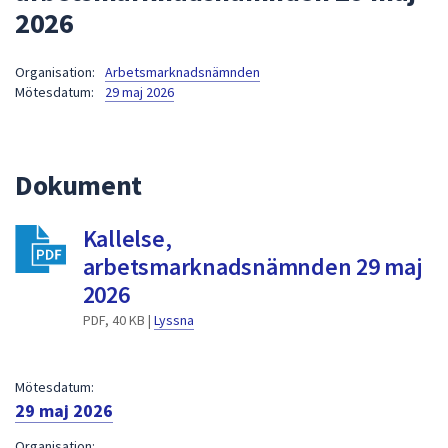
2026
att
presenteras
under
Organisation:
Arbetsmarknadsnämnden
Mötesdatum:
29 maj 2026
fältet.
Använd
piltangenterna
för
Dokument
att
navigera
Kallelse,
mellan
arbetsmarknadsnämnden 29 maj
sökförslagen
och
2026
enter
PDF, 40 KB |
Lyssna
för
att
välja
Mötesdatum:
något
29 maj 2026
av
Organisation: