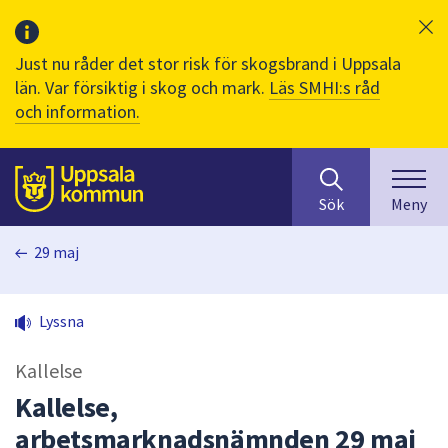
Just nu råder det stor risk för skogsbrand i Uppsala
län. Var försiktig i skog och mark.
Läs SMHI:s råd
och information.
Sök
huvudinnehåll
efter
Till sidans
Sök
Meny
innehåll
på
29 maj
webbplatsen.
När
du
Lyssna
börjar
skriva
Kallelse
i
sökfältet
Kallelse,
kommer
arbetsmarknadsnämnden 29 maj
sökförslag