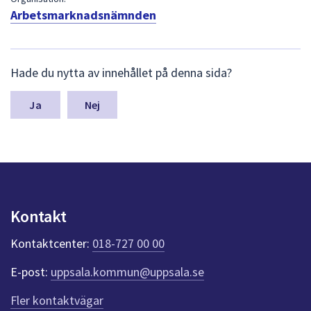
dem.
Arbetsmarknadsnämnden
L
Hade du nytta av innehållet på denna sida?
ä
m
n
Nej
a
s
y
n
p
u
n
Kontakt
k
t
Kontaktcenter:
018-727 00 00
e
r
E-post:
uppsala.kommun@uppsala.se
f
ö
Fler kontaktvägar
r