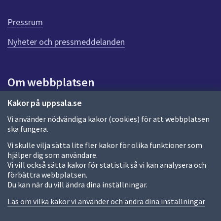
d
e
Pressrum
n
n
Nyheter och pressmeddelanden
a
s
i
Om webbplatsen
d
a
Om webbplatsen
Kakor på uppsala.se
Vi använder nödvändiga kakor (cookies) för att webbplatsen
Allmänna handlingar och diarium
ska fungera.
Behandling av personuppgifter
Vi skulle vilja sätta lite fler kakor för olika funktioner som
hjälper dig som användare.
Kakor
Vi vill också sätta kakor för statistik så vi kan analysera och
förbättra webbplatsen.
Språk (other languages)
Du kan när du vill ändra dina inställningar.
Tillgänglighetsredogörelse
Läs om vilka kakor vi använder och ändra dina inställningar