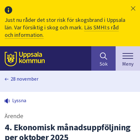
Just nu råder det stor risk för skogsbrand i Uppsala
län. Var försiktig i skog och mark.
Läs SMHI:s råd
och information.
Sök
huvudinnehåll
efter
Till sidans
Sök
Meny
innehåll
på
28 november
webbplatsen.
När
du
Lyssna
börjar
skriva
Ärende
i
sökfältet
4. Ekonomisk månadsuppföljning
kommer
per oktober 2025
sökförslag