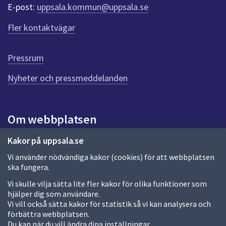
r
E-post:
uppsala.kommun@uppsala.se
f
ö
Fler kontaktvägar
r
d
e
Pressrum
n
n
Nyheter och pressmeddelanden
a
s
i
Om webbplatsen
d
a
Om webbplatsen
Kakor på uppsala.se
Vi använder nödvändiga kakor (cookies) för att webbplatsen
Allmänna handlingar och diarium
ska fungera.
Behandling av personuppgifter
Vi skulle vilja sätta lite fler kakor för olika funktioner som
hjälper dig som användare.
Kakor
Vi vill också sätta kakor för statistik så vi kan analysera och
förbättra webbplatsen.
Språk (other languages)
Du kan när du vill ändra dina inställningar.