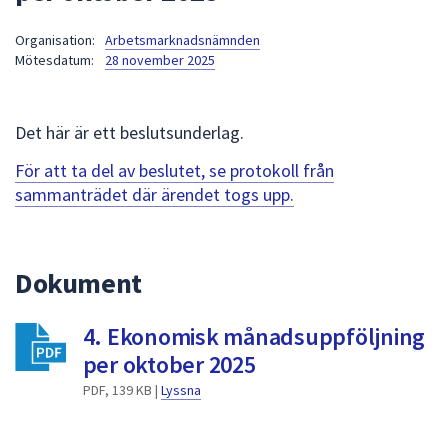
att
Organisation:
Arbetsmarknadsnämnden
presenteras
Mötesdatum:
28 november 2025
under
fältet.
Använd
Det här är ett beslutsunderlag.
piltangenterna
för
För att ta del av beslutet, se protokoll från
att
sammanträdet där ärendet togs upp.
navigera
mellan
sökförslagen
Dokument
och
enter
4. Ekonomisk månadsuppföljning
för
att
per oktober 2025
välja
PDF, 139 KB |
Lyssna
något
av