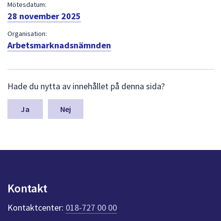
dem.
Mötesdatum:
28 november 2025
Organisation:
Arbetsmarknadsnämnden
L
Hade du nytta av innehållet på denna sida?
ä
m
n
Nej
a
s
y
n
p
u
n
Kontakt
k
t
Kontaktcenter:
018-727 00 00
e