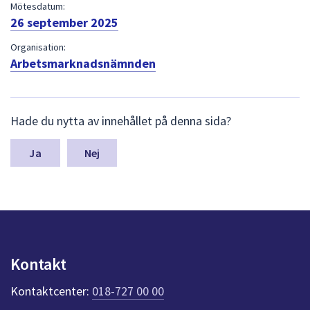
dem.
Mötesdatum:
26 september 2025
Organisation:
Arbetsmarknadsnämnden
L
Hade du nytta av innehållet på denna sida?
ä
m
n
Nej
a
s
y
n
p
u
n
Kontakt
k
t
Kontaktcenter:
018-727 00 00
e