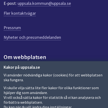
r
E-post:
uppsala.kommun@uppsala.se
f
ö
Fler kontaktvägar
r
d
e
Pressrum
n
n
Nyheter och pressmeddelanden
a
s
i
Om webbplatsen
d
a
Om webbplatsen
Kakor på uppsala.se
Vi använder nödvändiga kakor (cookies) för att webbplatsen
Allmänna handlingar och diarium
ska fungera.
Behandling av personuppgifter
Vi skulle vilja sätta lite fler kakor för olika funktioner som
hjälper dig som användare.
Kakor
Vi vill också sätta kakor för statistik så vi kan analysera och
förbättra webbplatsen.
Språk (other languages)
Du kan när du vill ändra dina inställningar.