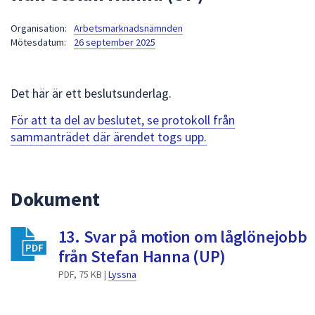
att
Organisation:
Arbetsmarknadsnämnden
presenteras
Mötesdatum:
26 september 2025
under
fältet.
Använd
Det här är ett beslutsunderlag.
piltangenterna
för
För att ta del av beslutet, se protokoll från
att
sammanträdet där ärendet togs upp.
navigera
mellan
sökförslagen
Dokument
och
enter
13. Svar på motion om låglönejobb
för
att
från Stefan Hanna (UP)
välja
PDF, 75 KB |
Lyssna
något
av