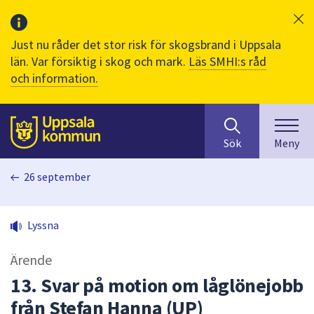
Just nu råder det stor risk för skogsbrand i Uppsala
län. Var försiktig i skog och mark.
Läs SMHI:s råd
och information.
Sök
huvudinnehåll
efter
Till sidans
Sök
Meny
innehåll
på
26 september
webbplatsen.
När
du
Lyssna
börjar
skriva
Ärende
i
sökfältet
13. Svar på motion om låglönejobb
kommer
från Stefan Hanna (UP)
sökförslag