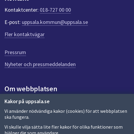
k
t
Kontaktcenter:
018-727 00 00
e
r
E-post:
uppsala.kommun@uppsala.se
f
ö
Fler kontaktvägar
r
d
e
Pressrum
n
n
Nyheter och pressmeddelanden
a
s
i
Om webbplatsen
d
a
Om webbplatsen
Kakor på uppsala.se
Vi använder nödvändiga kakor (cookies) för att webbplatsen
Allmänna handlingar och diarium
ska fungera.
Behandling av personuppgifter
Vi skulle vilja sätta lite fler kakor för olika funktioner som
hjälper dig som användare.