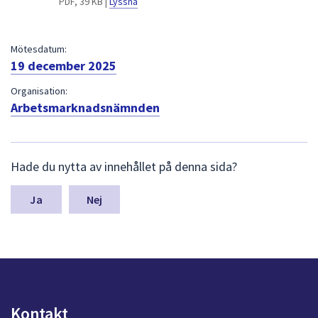
PDF, 39 KB |
Lyssna
dem.
Mötesdatum:
19 december 2025
Organisation:
Arbetsmarknadsnämnden
L
Hade du nytta av innehållet på denna sida?
ä
m
n
Nej
a
s
y
n
p
u
n
Kontakt