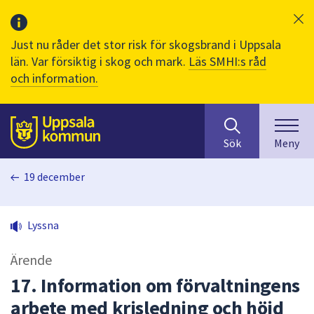
Just nu råder det stor risk för skogsbrand i Uppsala
län. Var försiktig i skog och mark.
Läs SMHI:s råd
och information.
Sök
huvudinnehåll
efter
Till sidans
Sök
Meny
innehåll
på
19 december
webbplatsen.
När
du
Lyssna
börjar
skriva
Ärende
i
sökfältet
17. Information om förvaltningens
kommer
arbete med krisledning och höjd
sökförslag