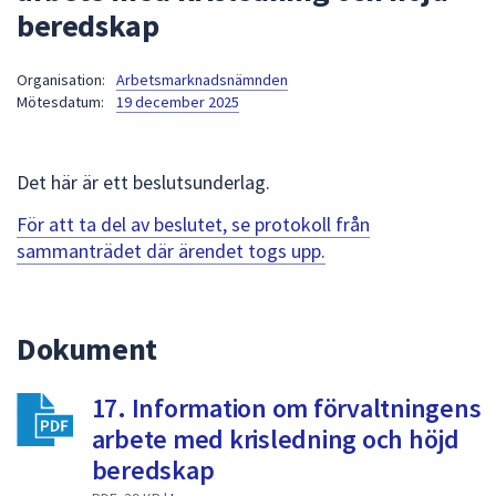
beredskap
att
presenteras
under
Organisation:
Arbetsmarknadsnämnden
Mötesdatum:
19 december 2025
fältet.
Använd
piltangenterna
Det här är ett beslutsunderlag.
för
att
För att ta del av beslutet, se protokoll från
navigera
sammanträdet där ärendet togs upp.
mellan
sökförslagen
och
Dokument
enter
för
att
17. Information om förvaltningens
välja
arbete med krisledning och höjd
något
beredskap
av