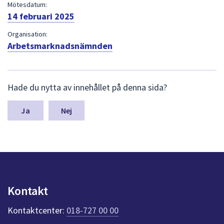
dem.
Mötesdatum:
14 februari 2025
Organisation:
Arbetsmarknadsnämnden
L
Hade du nytta av innehållet på denna sida?
ä
m
n
Nej
a
s
y
n
p
u
n
Kontakt
k
t
Kontaktcenter:
018-727 00 00
e