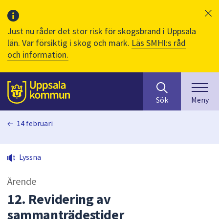
Just nu råder det stor risk för skogsbrand i Uppsala
län. Var försiktig i skog och mark.
Läs SMHI:s råd
och information.
Sök
huvudinnehåll
efter
Till sidans
Sök
Meny
innehåll
på
14 februari
webbplatsen.
När
du
Lyssna
börjar
skriva
Ärende
i
sökfältet
12. Revidering av
kommer
sammanträdestider
sökförslag