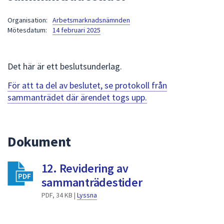
att
Organisation:
Arbetsmarknadsnämnden
presenteras
Mötesdatum:
14 februari 2025
under
fältet.
Använd
Det här är ett beslutsunderlag.
piltangenterna
för
För att ta del av beslutet, se protokoll från
att
sammanträdet där ärendet togs upp.
navigera
mellan
sökförslagen
Dokument
och
enter
12. Revidering av
för
att
sammanträdestider
välja
PDF, 34 KB |
Lyssna
något
av