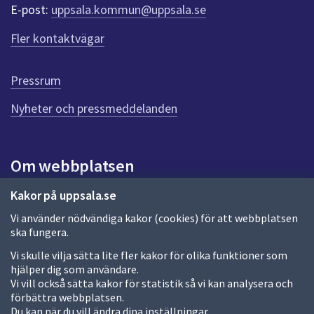
r
E-post:
uppsala.kommun@uppsala.se
f
ö
Fler kontaktvägar
r
d
e
Pressrum
n
n
Nyheter och pressmeddelanden
a
s
i
Om webbplatsen
d
a
Om webbplatsen
Kakor på uppsala.se
Vi använder nödvändiga kakor (cookies) för att webbplatsen
Allmänna handlingar och diarium
ska fungera.
Behandling av personuppgifter
Vi skulle vilja sätta lite fler kakor för olika funktioner som
hjälper dig som användare.
Kakor
Vi vill också sätta kakor för statistik så vi kan analysera och
förbättra webbplatsen.
Språk (other languages)
Du kan när du vill ändra dina inställningar.