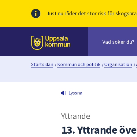
Just nu råder det stor risk för skogsbra
Sök
efter
huvudinnehåll
innehåll
Till sidans
på
webbplatsen.
Startsidan
/
Kommun och politik
/
Organisation
/
När
du
börjar
skriva
Lyssna
i
sökfältet
kommer
Yttrande
sökförslag
att
13. Yttrande ö
presenteras