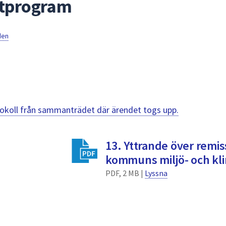
atprogram
den
otokoll från sammanträdet där ärendet togs upp.
13. Yttrande över remi
kommuns miljö- och kl
PDF, 2 MB |
Lyssna