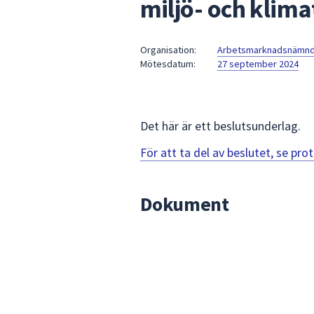
miljö- och klim
under
fältet.
Använd
Organisation:
Arbetsmarknadsnämn
piltangenterna
Mötesdatum:
27 september 2024
för
att
navigera
mellan
Det här är ett beslutsunderlag.
sökförslagen
För att ta del av beslutet, se pr
och
enter
för
Dokument
att
välja
något
av
dem.