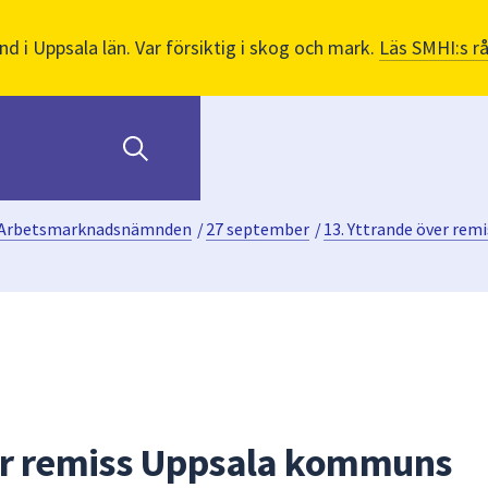
nd i Uppsala län. Var försiktig i skog och mark.
Läs SMHI:s r
Arbetsmarknadsnämnden
/
27 september
/
13. Yttrande över re
ver remiss Uppsala kommuns