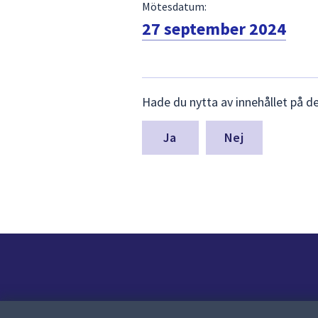
Mötesdatum:
27 september 2024
Lämna
Hade du nytta av innehållet på d
synpunkter
för
denna
Nej
sida
Kontakt