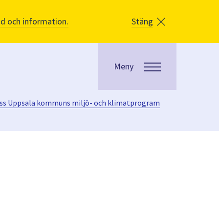
åd och information.
Stäng
Meny
miss Uppsala kommuns miljö- och klimatprogram