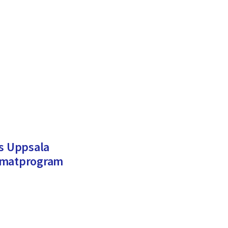
ss Uppsala
imatprogram