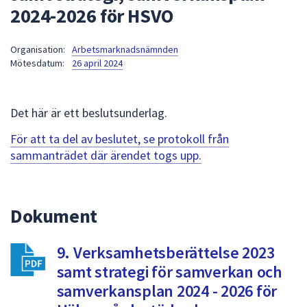
2024-2026 för HSVO
att
presenteras
under
Organisation:
Arbetsmarknadsnämnden
Mötesdatum:
26 april 2024
fältet.
Använd
piltangenterna
Det här är ett beslutsunderlag.
för
att
För att ta del av beslutet, se protokoll från
navigera
sammanträdet där ärendet togs upp.
mellan
sökförslagen
och
Dokument
enter
för
att
9. Verksamhetsberättelse 2023
välja
samt strategi för samverkan och
något
samverkansplan 2024 - 2026 för
av