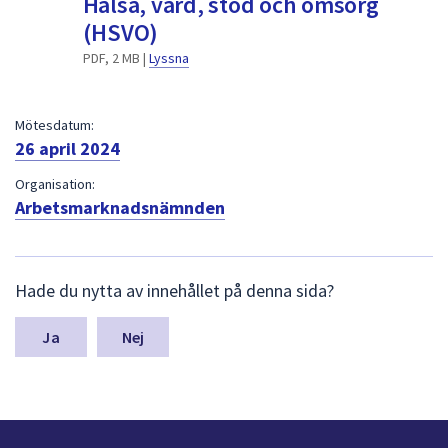
Hälsa, vård, stöd och omsorg
dem.
(HSVO)
PDF, 2 MB |
Lyssna
Mötesdatum:
26 april 2024
Organisation:
Arbetsmarknadsnämnden
L
Hade du nytta av innehållet på denna sida?
ä
m
n
Nej
a
s
y
n
p