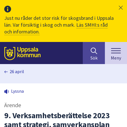
Just nu råder det stor risk för skogsbrand i Uppsala
län. Var försiktig i skog och mark.
Läs SMHI:s råd
och information.
Sök
huvudinnehåll
efter
Till sidans
Sök
Meny
innehåll
på
26 april
webbplatsen.
När
du
Lyssna
börjar
skriva
Ärende
i
sökfältet
9. Verksamhetsberättelse 2023
kommer
samt strategi, samverkansplan
sökförslag