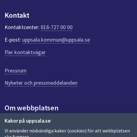
u
n
Kontakt
k
t
Kontaktcenter:
018-727 00 00
e
r
E-post:
uppsala.kommun@uppsala.se
f
ö
Fler kontaktvägar
r
d
e
Pressrum
n
n
Nyheter och pressmeddelanden
a
s
i
Om webbplatsen
d
a
Om webbplatsen
Kakor på uppsala.se
Vi använder nödvändiga kakor (cookies) för att webbplatsen
Allmänna handlingar och diarium
ska fungera.