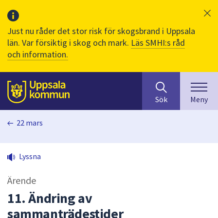
Just nu råder det stor risk för skogsbrand i Uppsala
län. Var försiktig i skog och mark.
Läs SMHI:s råd
och information.
Sök
huvudinnehåll
efter
Till sidans
Sök
Meny
innehåll
på
22 mars
webbplatsen.
När
du
Lyssna
börjar
skriva
Ärende
i
sökfältet
11. Ändring av
kommer
sammanträdestider
sökförslag