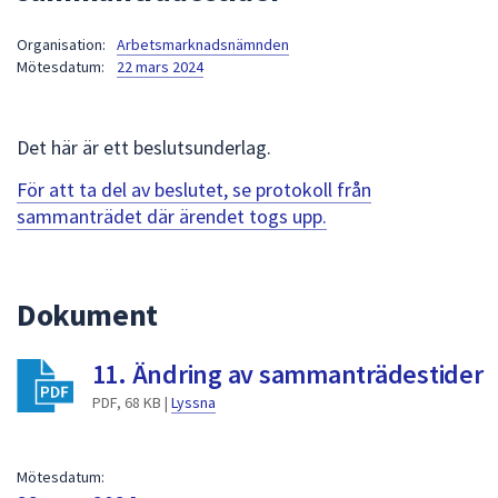
att
Organisation:
Arbetsmarknadsnämnden
presenteras
Mötesdatum:
22 mars 2024
under
fältet.
Använd
Det här är ett beslutsunderlag.
piltangenterna
för
För att ta del av beslutet, se protokoll från
att
sammanträdet där ärendet togs upp.
navigera
mellan
sökförslagen
Dokument
och
enter
11. Ändring av sammanträdestider
för
att
PDF, 68 KB |
Lyssna
välja
något
av
Mötesdatum: