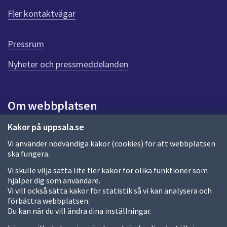
ö
Fler kontaktvägar
r
d
e
Pressrum
n
n
Nyheter och pressmeddelanden
a
s
i
Om webbplatsen
d
a
Om webbplatsen
Kakor på uppsala.se
Vi använder nödvändiga kakor (cookies) för att webbplatsen
Allmänna handlingar och diarium
ska fungera.
Behandling av personuppgifter
Vi skulle vilja sätta lite fler kakor för olika funktioner som
hjälper dig som användare.
Kakor
Vi vill också sätta kakor för statistik så vi kan analysera och
förbättra webbplatsen.
Språk (other languages)
Du kan när du vill ändra dina inställningar.
Tillgänglighetsredogörelse