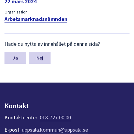
22 mars 2024
dem.
Organisation:
Arbetsmarknadsnämnden
L
Hade du nytta av innehållet på denna sida?
ä
m
n
Nej
a
s
y
n
p
u
n
Kontakt
k
t
Kontaktcenter:
018-727 00 00
e
r
E-post:
uppsala.kommun@uppsala.se
f