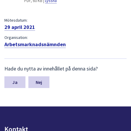
PDF, 60 KB |
Lyssna
dem.
Mötesdatum:
29 april 2021
Organisation:
Arbetsmarknadsnämnden
L
Hade du nytta av innehållet på denna sida?
ä
m
n
Nej
a
s
y
n
p
u
n
Kontakt