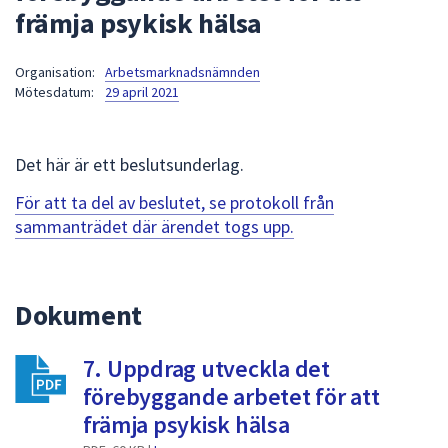
främja psykisk hälsa
att
presenteras
under
Organisation:
Arbetsmarknadsnämnden
Mötesdatum:
29 april 2021
fältet.
Använd
piltangenterna
Det här är ett beslutsunderlag.
för
att
För att ta del av beslutet, se protokoll från
navigera
sammanträdet där ärendet togs upp.
mellan
sökförslagen
och
Dokument
enter
för
att
7. Uppdrag utveckla det
välja
förebyggande arbetet för att
något
främja psykisk hälsa
av