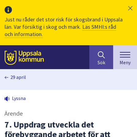
Just nu råder det stor risk för skogsbrand i Uppsala
län. Var försiktig i skog och mark.
Läs SMHI:s råd
och information.
Sök
huvudinnehåll
efter
Till sidans
Sök
Meny
innehåll
på
29 april
webbplatsen.
När
du
Lyssna
börjar
skriva
Ärende
i
sökfältet
7. Uppdrag utveckla det
kommer
förebyggande arbetet för att
sökförslag