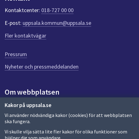
k
t
Kontaktcenter:
018-727 00 00
e
r
E-post:
uppsala.kommun@uppsala.se
f
ö
Fler kontaktvägar
r
d
e
Pressrum
n
n
Nyheter och pressmeddelanden
a
s
i
Om webbplatsen
d
a
Om webbplatsen
Kakor på uppsala.se
Vi använder nödvändiga kakor (cookies) för att webbplatsen
Allmänna handlingar och diarium
ska fungera.
Behandling av personuppgifter
Vi skulle vilja sätta lite fler kakor för olika funktioner som
hjälper dig som användare.