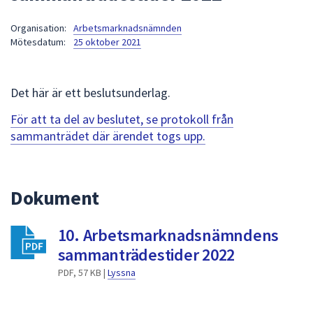
att
Organisation:
Arbetsmarknadsnämnden
presenteras
Mötesdatum:
25 oktober 2021
under
fältet.
Använd
Det här är ett beslutsunderlag.
piltangenterna
för
För att ta del av beslutet, se protokoll från
att
sammanträdet där ärendet togs upp.
navigera
mellan
sökförslagen
Dokument
och
enter
10. Arbetsmarknadsnämndens
för
att
sammanträdestider 2022
välja
PDF, 57 KB |
Lyssna
något
av