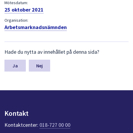
dem.
Mötesdatum:
25 oktober 2021
Organisation:
Arbetsmarknadsnämnden
L
Hade du nytta av innehållet på denna sida?
ä
m
n
Nej
a
s
y
n
p
u
n
Kontakt
k
t
Kontaktcenter:
018-727 00 00
e