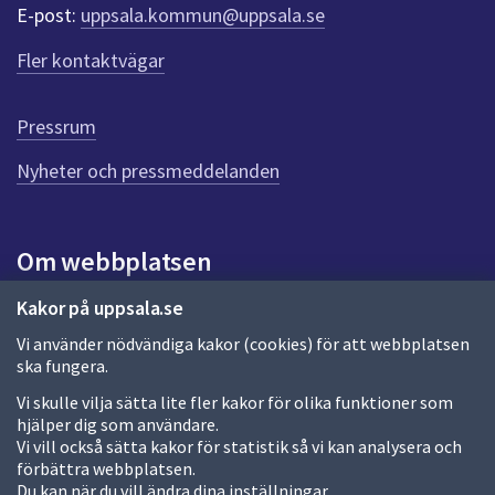
r
E-post:
uppsala.kommun@uppsala.se
f
ö
Fler kontaktvägar
r
d
e
Pressrum
n
n
Nyheter och pressmeddelanden
a
s
i
Om webbplatsen
d
a
Om webbplatsen
Kakor på uppsala.se
Vi använder nödvändiga kakor (cookies) för att webbplatsen
Allmänna handlingar och diarium
ska fungera.
Behandling av personuppgifter
Vi skulle vilja sätta lite fler kakor för olika funktioner som
hjälper dig som användare.
Kakor
Vi vill också sätta kakor för statistik så vi kan analysera och
förbättra webbplatsen.
Språk (other languages)
Du kan när du vill ändra dina inställningar.