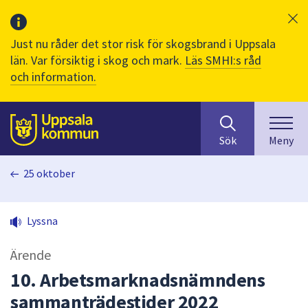
Just nu råder det stor risk för skogsbrand i Uppsala
län. Var försiktig i skog och mark.
Läs SMHI:s råd
och information.
Sök
huvudinnehåll
efter
Till sidans
Sök
Meny
innehåll
på
25 oktober
webbplatsen.
När
du
Lyssna
börjar
skriva
Ärende
i
sökfältet
10. Arbetsmarknadsnämndens
kommer
sammanträdestider 2022
sökförslag