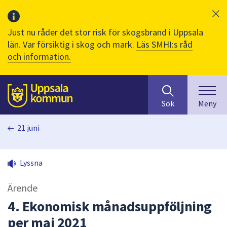
Just nu råder det stor risk för skogsbrand i Uppsala
län. Var försiktig i skog och mark.
Läs SMHI:s råd
och information.
Sök
huvudinnehåll
efter
Till sidans
Sök
Meny
innehåll
på
21 juni
webbplatsen.
När
du
Lyssna
börjar
skriva
Ärende
i
sökfältet
4. Ekonomisk månadsuppföljning
kommer
per maj 2021
sökförslag