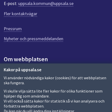
r
E-post:
uppsala.kommun@uppsala.se
f
ö
Fler kontaktvägar
r
d
e
Pressrum
n
n
Nyheter och pressmeddelanden
a
s
i
Om webbplatsen
d
a
Om webbplatsen
Kakor på uppsala.se
Vi använder nödvändiga kakor (cookies) för att webbplatsen
Allmänna handlingar och diarium
ska fungera.
Behandling av personuppgifter
Vi skulle vilja sätta lite fler kakor för olika funktioner som
hjälper dig som användare.
Kakor
Vi vill också sätta kakor för statistik så vi kan analysera och
förbättra webbplatsen.
Språk (other languages)
Du kan när du vill ändra dina inställningar.