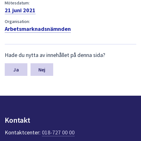
dem.
Mötesdatum:
21 juni 2021
Organisation:
Arbetsmarknadsnämnden
L
Hade du nytta av innehållet på denna sida?
ä
m
n
Nej
a
s
y
n
p
u
n
Kontakt
k
t
Kontaktcenter:
018-727 00 00
e