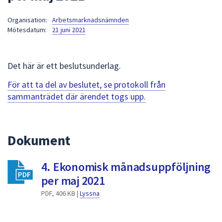
att
Organisation:
Arbetsmarknadsnämnden
presenteras
Mötesdatum:
21 juni 2021
under
fältet.
Använd
Det här är ett beslutsunderlag.
piltangenterna
för
För att ta del av beslutet, se protokoll från
att
sammanträdet där ärendet togs upp.
navigera
mellan
sökförslagen
Dokument
och
enter
4. Ekonomisk månadsuppföljning
för
att
per maj 2021
välja
PDF, 406 KB |
Lyssna
något
av