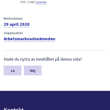
dem.
PDF, 4 MB |
Lyssna
Mötesdatum:
29 april 2020
Organisation:
Arbetsmarknadsnämnden
L
Hade du nytta av innehållet på denna sida?
ä
m
n
Nej
a
s
y
n
p
u
n
Kontakt