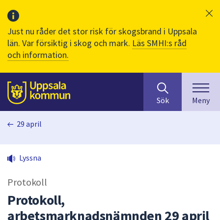
Just nu råder det stor risk för skogsbrand i Uppsala
län. Var försiktig i skog och mark.
Läs SMHI:s råd
och information.
Sök
huvudinnehåll
efter
Till sidans
Sök
Meny
innehåll
på
29 april
webbplatsen.
När
du
Lyssna
börjar
skriva
Protokoll
i
sökfältet
Protokoll,
kommer
arbetsmarknadsnämnden 29 april
sökförslag