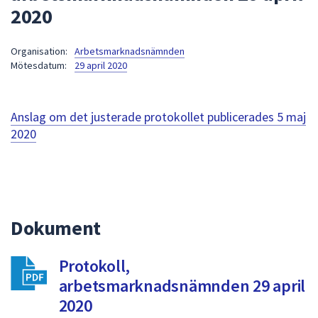
2020
att
presenteras
under
Organisation:
Arbetsmarknadsnämnden
Mötesdatum:
29 april 2020
fältet.
Använd
piltangenterna
Anslag om det justerade protokollet publicerades
5 maj
för
2020
att
navigera
mellan
sökförslagen
och
enter
Dokument
för
att
Protokoll,
välja
arbetsmarknadsnämnden 29 april
något
2020
av