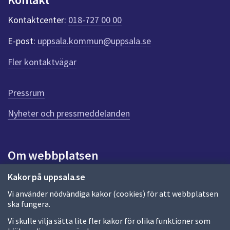
k
t
Kontaktcenter:
018-727 00 00
e
r
E-post:
uppsala.kommun@uppsala.se
f
ö
Fler kontaktvägar
r
d
e
Pressrum
n
n
Nyheter och pressmeddelanden
a
s
i
Om webbplatsen
d
a
Om webbplatsen
Kakor på uppsala.se
Vi använder nödvändiga kakor (cookies) för att webbplatsen
Allmänna handlingar och diarium
ska fungera.
Behandling av personuppgifter
Vi skulle vilja sätta lite fler kakor för olika funktioner som