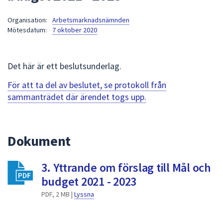
att
Organisation:
Arbetsmarknadsnämnden
presenteras
Mötesdatum:
7 oktober 2020
under
fältet.
Använd
Det här är ett beslutsunderlag.
piltangenterna
för
För att ta del av beslutet, se protokoll från
att
sammanträdet där ärendet togs upp.
navigera
mellan
sökförslagen
Dokument
och
enter
3. Yttrande om förslag till Mål och
för
att
budget 2021 - 2023
välja
PDF, 2 MB |
Lyssna
något
av