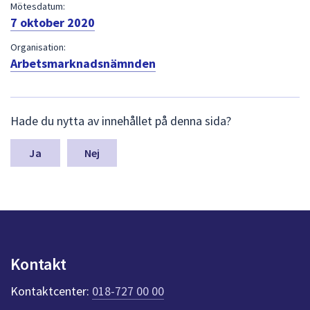
dem.
Mötesdatum:
7 oktober 2020
Organisation:
Arbetsmarknadsnämnden
L
Hade du nytta av innehållet på denna sida?
ä
m
n
Nej
a
s
y
n
p
u
n
Kontakt
k
t
Kontaktcenter:
018-727 00 00
e