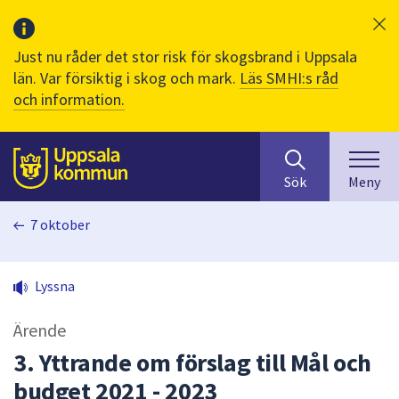
Just nu råder det stor risk för skogsbrand i Uppsala
län. Var försiktig i skog och mark.
Läs SMHI:s råd
och information.
Sök
huvudinnehåll
efter
Till sidans
Sök
Meny
innehåll
på
7 oktober
webbplatsen.
När
du
Lyssna
börjar
skriva
Ärende
i
sökfältet
3. Yttrande om förslag till Mål och
kommer
budget 2021 - 2023
sökförslag