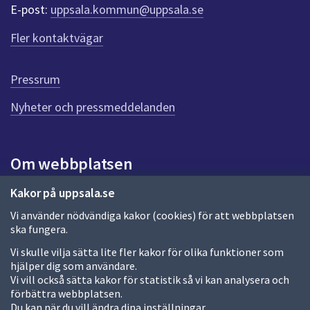
r
E-post:
uppsala.kommun@uppsala.se
f
ö
Fler kontaktvägar
r
d
e
Pressrum
n
n
Nyheter och pressmeddelanden
a
s
i
Om webbplatsen
d
a
Om webbplatsen
Kakor på uppsala.se
Vi använder nödvändiga kakor (cookies) för att webbplatsen
Allmänna handlingar och diarium
ska fungera.
Behandling av personuppgifter
Vi skulle vilja sätta lite fler kakor för olika funktioner som
hjälper dig som användare.
Kakor
Vi vill också sätta kakor för statistik så vi kan analysera och
förbättra webbplatsen.
Språk (other languages)
Du kan när du vill ändra dina inställningar.