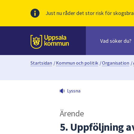
Just nu råder det stor risk för skogsbra
Sök
efter
huvudinnehåll
innehåll
Till sidans
på
webbplatsen.
Startsidan
/
Kommun och politik
/
Organisation
/
När
du
börjar
skriva
Lyssna
i
sökfältet
kommer
Ärende
sökförslag
att
5. Uppföljning 
presenteras