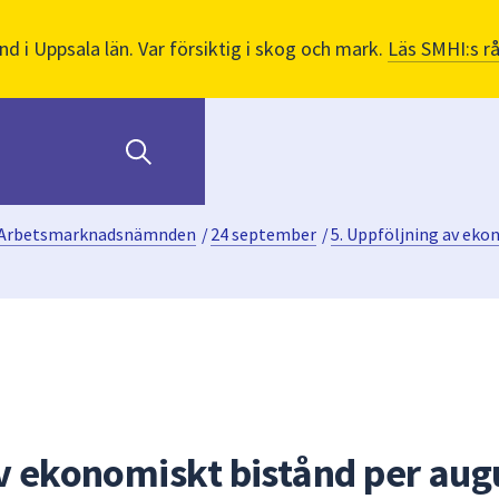
nd i Uppsala län. Var försiktig i skog och mark.
Läs SMHI:s r
Arbetsmarknadsnämnden
/
24 september
/
5. Uppföljning av eko
av ekonomiskt bistånd per aug