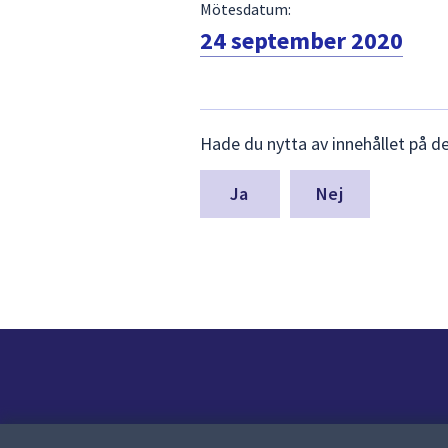
Mötesdatum:
24 september 2020
Lämna
Hade du nytta av innehållet på d
synpunkter
för
denna
Nej
sida
Kontakt