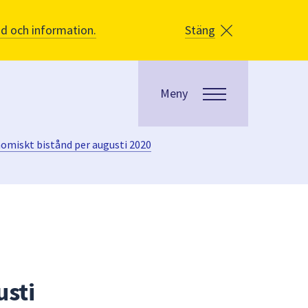
åd och information.
Stäng
Meny
nomiskt bistånd per augusti 2020
usti