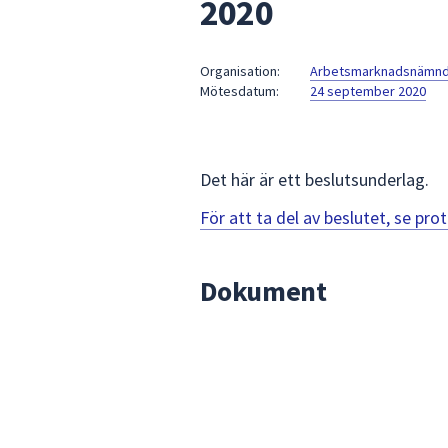
2020
under
fältet.
Använd
Organisation:
Arbetsmarknadsnämn
piltangenterna
Mötesdatum:
24 september 2020
för
att
navigera
mellan
Det här är ett beslutsunderlag.
sökförslagen
För att ta del av beslutet, se pr
och
enter
för
Dokument
att
välja
något
av
dem.