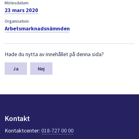
dem.
Mötesdatum:
23 mars 2020
Organisation:
Arbetsmarknadsnämnden
L
Hade du nytta av innehållet på denna sida?
ä
m
n
Nej
a
s
y
n
p
u
n
Kontakt
k
t
Kontaktcenter:
018-727 00 00
e