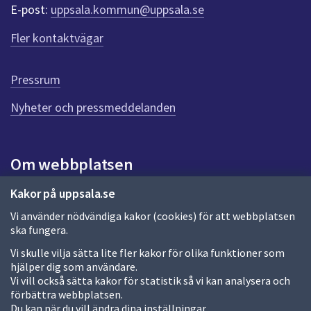
r
E-post:
uppsala.kommun@uppsala.se
f
ö
Fler kontaktvägar
r
d
e
Pressrum
n
n
Nyheter och pressmeddelanden
a
s
i
Om webbplatsen
d
a
Om webbplatsen
Kakor på uppsala.se
Vi använder nödvändiga kakor (cookies) för att webbplatsen
Allmänna handlingar och diarium
ska fungera.
Behandling av personuppgifter
Vi skulle vilja sätta lite fler kakor för olika funktioner som
hjälper dig som användare.
Kakor
Vi vill också sätta kakor för statistik så vi kan analysera och
förbättra webbplatsen.
Språk (other languages)
Du kan när du vill ändra dina inställningar.