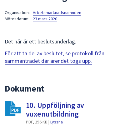
att
Organisation:
Arbetsmarknadsnämnden
presenteras
Mötesdatum:
23 mars 2020
under
fältet.
Använd
Det här är ett beslutsunderlag.
piltangenterna
för
För att ta del av beslutet, se protokoll från
att
sammanträdet där ärendet togs upp.
navigera
mellan
sökförslagen
Dokument
och
enter
10. Uppföljning av
för
att
vuxenutbildning
välja
PDF, 256 KB |
Lyssna
något
av