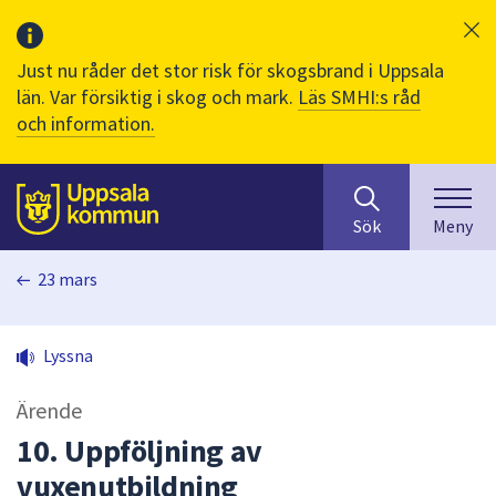
Just nu råder det stor risk för skogsbrand i Uppsala
län. Var försiktig i skog och mark.
Läs SMHI:s råd
och information.
Sök
huvudinnehåll
efter
Till sidans
Sök
Meny
innehåll
på
23 mars
webbplatsen.
När
du
Lyssna
börjar
skriva
Ärende
i
sökfältet
10. Uppföljning av
kommer
vuxenutbildning
sökförslag