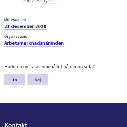
PDF, 23 MB |
Lyssna
dem.
Mötesdatum:
21 december 2020
Organisation:
Arbetsmarknadsnämnden
L
Hade du nytta av innehållet på denna sida?
ä
m
n
Nej
a
s
y
n
p
u
n
Kontakt