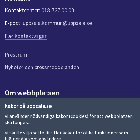
k
t
Kontaktcenter:
018-727 00 00
e
r
E-post:
uppsala.kommun@uppsala.se
f
ö
Fler kontaktvägar
r
d
e
Pressrum
n
n
Nyheter och pressmeddelanden
a
s
i
Om webbplatsen
d
a
Om webbplatsen
Kakor på uppsala.se
Vi använder nödvändiga kakor (cookies) för att webbplatsen
Allmänna handlingar och diarium
ska fungera.
Behandling av personuppgifter
Vi skulle vilja sätta lite fler kakor för olika funktioner som
hjälper dig som användare.