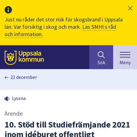
Just nu råder det stor risk för skogsbrand i Uppsala
län. Var försiktig i skog och mark.
Läs SMHI:s råd
och information.
Sök
huvudinnehåll
efter
Till sidans
Sök
Meny
innehåll
på
21 december
webbplatsen.
När
du
Lyssna
börjar
skriva
Ärende
i
sökfältet
10. Stöd till Studiefrämjande 2021
kommer
inom idéburet offentligt
sökförslag