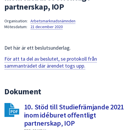
partnerskap, IOP
att
presenteras
under
Organisation:
Arbetsmarknadsnämnden
Mötesdatum:
21 december 2020
fältet.
Använd
piltangenterna
Det här är ett beslutsunderlag.
för
att
För att ta del av beslutet, se protokoll från
navigera
sammanträdet där ärendet togs upp.
mellan
sökförslagen
och
Dokument
enter
för
att
10. Stöd till Studiefrämjande 2021
välja
inom idéburet offentligt
något
partnerskap, IOP
av