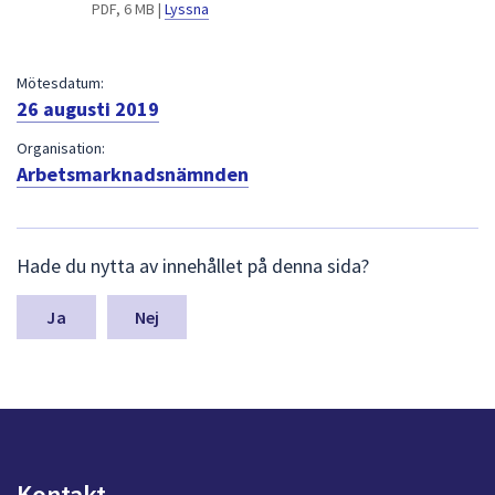
dem.
PDF, 6 MB |
Lyssna
Mötesdatum:
26 augusti 2019
Organisation:
Arbetsmarknadsnämnden
L
Hade du nytta av innehållet på denna sida?
ä
m
n
Nej
a
s
y
n
p
u
n
Kontakt