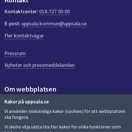
k
t
Kontaktcenter:
018-727 00 00
e
r
E-post:
uppsala.kommun@uppsala.se
f
ö
Fler kontaktvägar
r
d
e
Pressrum
n
n
Nyheter och pressmeddelanden
a
s
i
Om webbplatsen
d
a
Om webbplatsen
Kakor på uppsala.se
Vi använder nödvändiga kakor (cookies) för att webbplatsen
Allmänna handlingar och diarium
ska fungera.
Behandling av personuppgifter
Vi skulle vilja sätta lite fler kakor för olika funktioner som