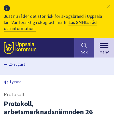
Just nu råder det stor risk för skogsbrand i Uppsala
län. Var försiktig i skog och mark.
Läs SMHI:s råd
och information.
Sök
huvudinnehåll
efter
Till sidans
Sök
Meny
innehåll
på
26 augusti
webbplatsen.
När
du
Lyssna
börjar
skriva
Protokoll
i
sökfältet
Protokoll,
kommer
arbetsmarknadsnämnden 26
sökförslag