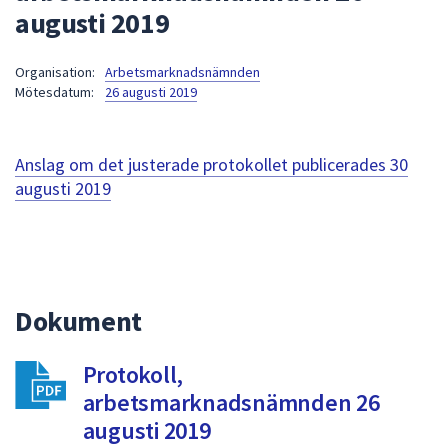
augusti 2019
att
presenteras
under
Organisation:
Arbetsmarknadsnämnden
Mötesdatum:
26 augusti 2019
fältet.
Använd
piltangenterna
Anslag om det justerade protokollet publicerades
30
för
augusti 2019
att
navigera
mellan
sökförslagen
och
enter
Dokument
för
att
Protokoll,
välja
arbetsmarknadsnämnden 26
något
augusti 2019
av