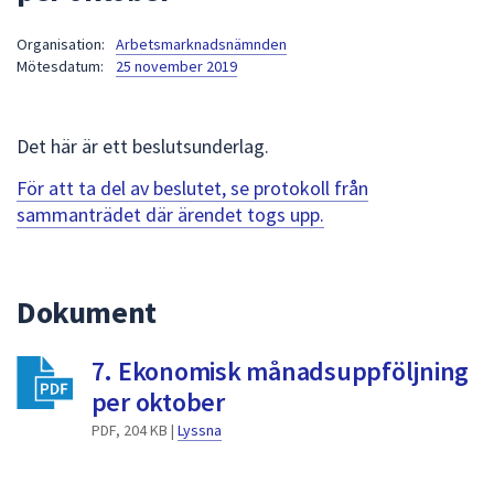
att
Organisation:
Arbetsmarknadsnämnden
presenteras
Mötesdatum:
25 november 2019
under
fältet.
Använd
Det här är ett beslutsunderlag.
piltangenterna
för
För att ta del av beslutet, se protokoll från
att
sammanträdet där ärendet togs upp.
navigera
mellan
sökförslagen
Dokument
och
enter
7. Ekonomisk månadsuppföljning
för
att
per oktober
välja
PDF, 204 KB |
Lyssna
något
av