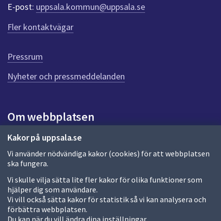
r
E-post:
uppsala.kommun@uppsala.se
f
ö
Fler kontaktvägar
r
d
e
Pressrum
n
n
Nyheter och pressmeddelanden
a
s
i
Om webbplatsen
d
a
Om webbplatsen
Kakor på uppsala.se
Vi använder nödvändiga kakor (cookies) för att webbplatsen
Allmänna handlingar och diarium
ska fungera.
Behandling av personuppgifter
Vi skulle vilja sätta lite fler kakor för olika funktioner som
hjälper dig som användare.
Kakor
Vi vill också sätta kakor för statistik så vi kan analysera och
förbättra webbplatsen.
Språk (other languages)
Du kan när du vill ändra dina inställningar.