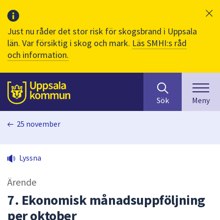
Just nu råder det stor risk för skogsbrand i Uppsala
län. Var försiktig i skog och mark.
Läs SMHI:s råd
och information.
Sök
huvudinnehåll
efter
Till sidans
Sök
Meny
innehåll
på
25 november
webbplatsen.
När
du
Lyssna
börjar
skriva
Ärende
i
sökfältet
7. Ekonomisk månadsuppföljning
kommer
per oktober
sökförslag