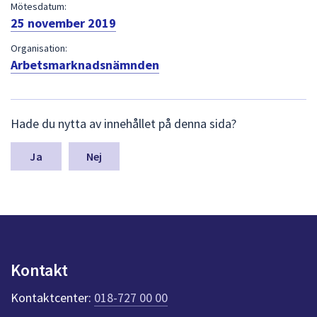
dem.
Mötesdatum:
25 november 2019
Organisation:
Arbetsmarknadsnämnden
L
Hade du nytta av innehållet på denna sida?
ä
m
n
Nej
a
s
y
n
p
u
n
Kontakt
k
t
Kontaktcenter:
018-727 00 00
e