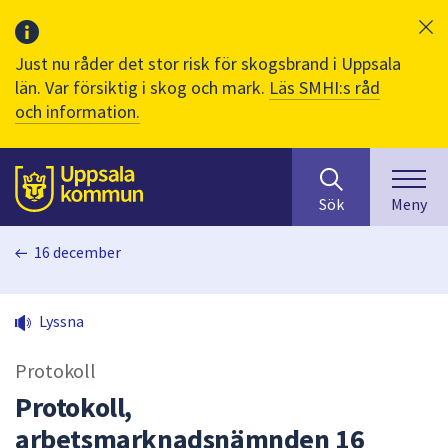
Just nu råder det stor risk för skogsbrand i Uppsala
län. Var försiktig i skog och mark.
Läs SMHI:s råd
och information.
Sök
huvudinnehåll
efter
Till sidans
Sök
Meny
innehåll
på
16 december
webbplatsen.
När
du
Lyssna
börjar
skriva
Protokoll
i
sökfältet
Protokoll,
kommer
arbetsmarknadsnämnden 16
sökförslag