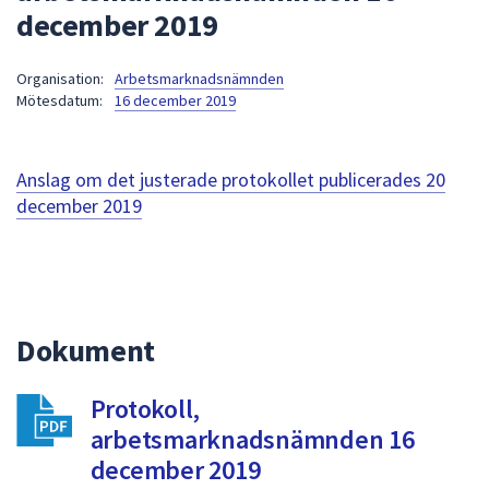
december 2019
att
presenteras
under
Organisation:
Arbetsmarknadsnämnden
Mötesdatum:
16 december 2019
fältet.
Använd
piltangenterna
Anslag om det justerade protokollet publicerades
20
för
december 2019
att
navigera
mellan
sökförslagen
och
enter
Dokument
för
att
Protokoll,
välja
arbetsmarknadsnämnden 16
något
december 2019
av