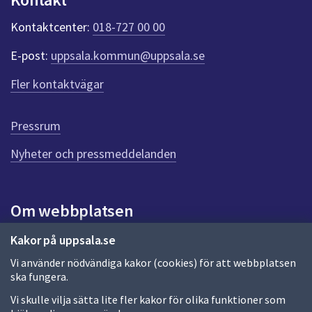
k
t
Kontaktcenter:
018-727 00 00
e
r
E-post:
uppsala.kommun@uppsala.se
f
ö
Fler kontaktvägar
r
d
e
Pressrum
n
n
Nyheter och pressmeddelanden
a
s
i
Om webbplatsen
d
a
Om webbplatsen
Kakor på uppsala.se
Vi använder nödvändiga kakor (cookies) för att webbplatsen
Allmänna handlingar och diarium
ska fungera.
Behandling av personuppgifter
Vi skulle vilja sätta lite fler kakor för olika funktioner som