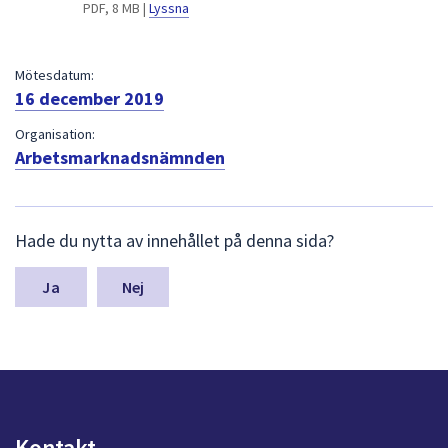
dem.
PDF, 8 MB |
Lyssna
Mötesdatum:
16 december 2019
Organisation:
Arbetsmarknadsnämnden
L
Hade du nytta av innehållet på denna sida?
ä
m
n
Nej
a
s
y
n
p
u
n
Kontakt