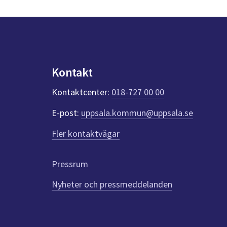
Kontakt
Kontaktcenter:
018-727 00 00
E-post:
uppsala.kommun@uppsala.se
Fler kontaktvägar
Pressrum
Nyheter och pressmeddelanden
Till
toppen