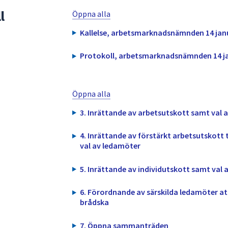
l
Öppna alla
Kallelse, arbetsmarknadsnämnden 14 janu
Protokoll, arbetsmarknadsnämnden 14 ja
Öppna alla
3. Inrättande av arbetsutskott samt val 
4. Inrättande av förstärkt arbetsutskott
val av ledamöter
5. Inrättande av individutskott samt val
6. Förordnande av särskilda ledamöter att
brådska
7. Öppna sammanträden