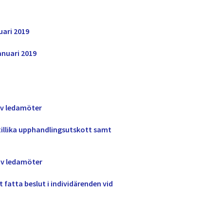
ari 2019
nuari 2019
av ledamöter
 tillika upphandlingsutskott samt
 av ledamöter
 fatta beslut i individärenden vid