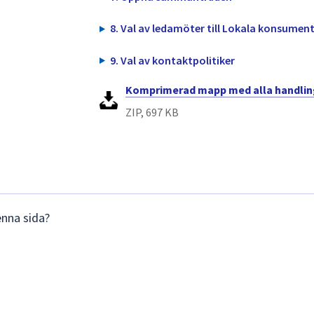
8. Val av ledamöter till Lokala konsumen
9. Val av kontaktpolitiker
Komprimerad mapp med alla handling
ZIP, 697 KB
enna sida?