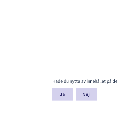
Lämna
Hade du nytta av innehållet på d
synpunkter
för
denna
Nej
sida