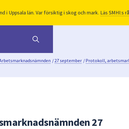
nd i Uppsala län. Var försiktig i skog och mark.
Läs SMHI:s r
Arbetsmarknadsnämnden
/
27 september
/
Protokoll, arbetsma
etsmarknadsnämnden 27