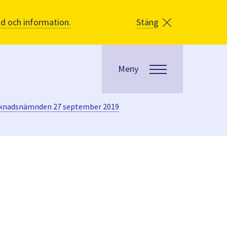
åd och information.
Stäng
Meny
rknadsnämnden 27 september 2019