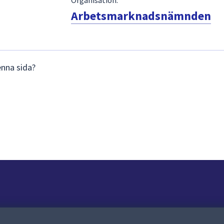
Arbetsmarknadsnämnden
enna sida?
Om webbplatsen