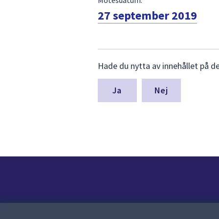
27 september 2019
Lämna
Hade du nytta av innehållet på d
synpunkter
för
denna
Nej
sida
Kontakt