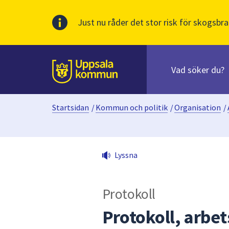
Just nu råder det stor risk för skogsbra
Sök
efter
huvudinnehåll
innehåll
Till sidans
på
webbplatsen.
Startsidan
/
Kommun och politik
/
Organisation
/
När
du
börjar
skriva
Lyssna
i
sökfältet
kommer
Protokoll
sökförslag
att
Protokoll, arb
presenteras