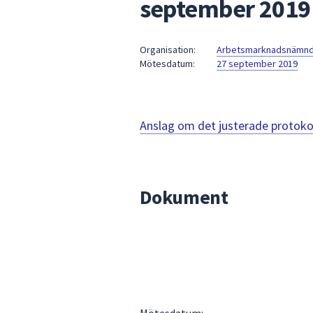
september 2019
under
fältet.
Använd
Organisation:
Arbetsmarknadsnämn
piltangenterna
Mötesdatum:
27 september 2019
för
att
navigera
mellan
Anslag om det justerade protoko
sökförslagen
och
enter
för
Dokument
att
välja
något
av
dem.
Mötesdatum: