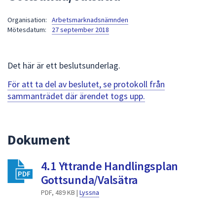
att
Organisation:
Arbetsmarknadsnämnden
presenteras
Mötesdatum:
27 september 2018
under
fältet.
Använd
Det här är ett beslutsunderlag.
piltangenterna
för
För att ta del av beslutet, se protokoll från
att
sammanträdet där ärendet togs upp.
navigera
mellan
sökförslagen
Dokument
och
enter
4.1 Yttrande Handlingsplan
för
att
Gottsunda/Valsätra
välja
PDF, 489 KB |
Lyssna
något
av