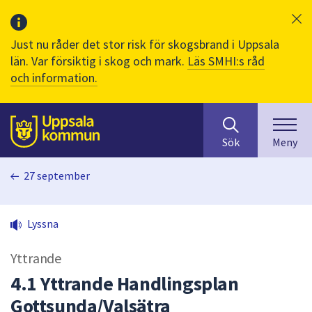
Just nu råder det stor risk för skogsbrand i Uppsala
län. Var försiktig i skog och mark.
Läs SMHI:s råd
och information.
Sök
huvudinnehåll
efter
Till sidans
Sök
Meny
innehåll
på
27 september
webbplatsen.
När
du
Lyssna
börjar
skriva
Yttrande
i
sökfältet
4.1 Yttrande Handlingsplan
kommer
Gottsunda/Valsätra
sökförslag