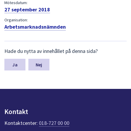
dem.
Mötesdatum:
27 september 2018
Organisation:
Arbetsmarknadsnämnden
L
Hade du nytta av innehållet på denna sida?
ä
m
n
Nej
a
s
y
n
p
u
n
Kontakt
k
t
Kontaktcenter:
018-727 00 00
e