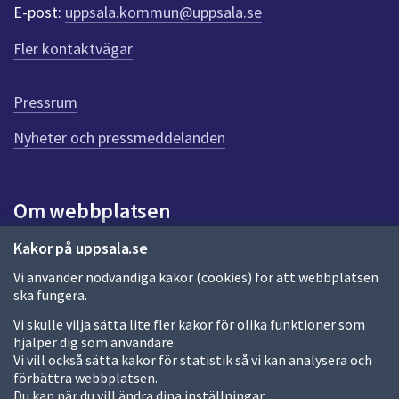
r
E-post:
uppsala.kommun@uppsala.se
f
ö
Fler kontaktvägar
r
d
e
Pressrum
n
n
Nyheter och pressmeddelanden
a
s
i
Om webbplatsen
d
a
Om webbplatsen
Kakor på uppsala.se
Vi använder nödvändiga kakor (cookies) för att webbplatsen
Allmänna handlingar och diarium
ska fungera.
Behandling av personuppgifter
Vi skulle vilja sätta lite fler kakor för olika funktioner som
hjälper dig som användare.
Kakor
Vi vill också sätta kakor för statistik så vi kan analysera och
förbättra webbplatsen.
Språk (other languages)
Du kan när du vill ändra dina inställningar.