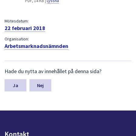
PDF, 14 KB |
Lyssna
dem.
Mötesdatum:
22 februari 2018
Organisation:
Arbetsmarknadsnämnden
L
Hade du nytta av innehållet på denna sida?
ä
m
n
Nej
a
s
y
n
p
u
n
Kontakt