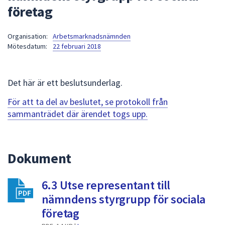
företag
att
presenteras
under
Organisation:
Arbetsmarknadsnämnden
Mötesdatum:
22 februari 2018
fältet.
Använd
piltangenterna
Det här är ett beslutsunderlag.
för
att
För att ta del av beslutet, se protokoll från
navigera
sammanträdet där ärendet togs upp.
mellan
sökförslagen
och
Dokument
enter
för
att
6.3 Utse representant till
välja
nämndens styrgrupp för sociala
något
företag
av