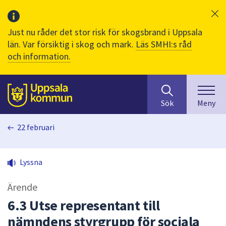
Just nu råder det stor risk för skogsbrand i Uppsala
län. Var försiktig i skog och mark.
Läs SMHI:s råd
och information.
Sök
huvudinnehåll
efter
Till sidans
Sök
Meny
innehåll
på
22 februari
webbplatsen.
När
du
Lyssna
börjar
skriva
Ärende
i
sökfältet
6.3 Utse representant till
kommer
nämndens styrgrupp för sociala
sökförslag