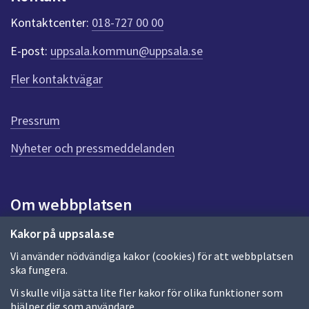
k
t
Kontaktcenter:
018-727 00 00
e
r
E-post:
uppsala.kommun@uppsala.se
f
ö
Fler kontaktvägar
r
d
e
Pressrum
n
n
Nyheter och pressmeddelanden
a
s
i
Om webbplatsen
d
a
Om webbplatsen
Kakor på uppsala.se
Vi använder nödvändiga kakor (cookies) för att webbplatsen
Allmänna handlingar och diarium
ska fungera.
Behandling av personuppgifter
Vi skulle vilja sätta lite fler kakor för olika funktioner som
hjälper dig som användare.